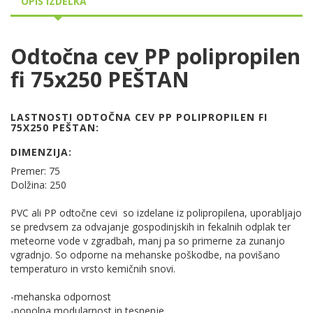
OPIS IZDELKA
Odtočna cev PP polipropilen
fi 75x250 PEŠTAN
LASTNOSTI ODTOČNA CEV PP POLIPROPILEN FI
75X250 PEŠTAN:
DIMENZIJA:
Premer: 75
Dolžina: 250
PVC ali PP odtočne cevi so izdelane iz polipropilena, uporabljajo
se predvsem za odvajanje gospodinjskih in fekalnih odplak ter
meteorne vode v zgradbah, manj pa so primerne za zunanjo
vgradnjo. So odporne na mehanske poškodbe, na povišano
temperaturo in vrsto kemičnih snovi.
-mehanska odpornost
-popolna modularnost in tesnenje