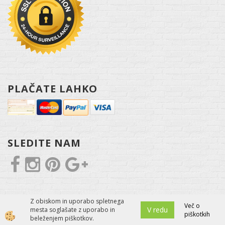
PLAČATE LAHKO
SLEDITE NAM
Z obiskom in uporabo spletnega
Več o
V redu
mesta soglašate z uporabo in
piškotkih
Izdelava spletne trgovine
beleženjem piškotkov.