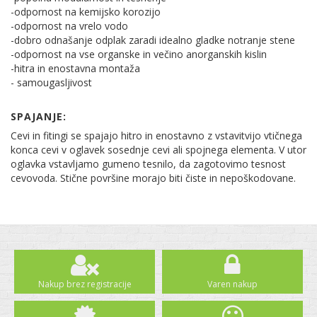
-odpornost na kemijsko korozijo
-odpornost na vrelo vodo
-dobro odnašanje odplak zaradi idealno gladke notranje stene
-odpornost na vse organske in večino anorganskih kislin
-hitra in enostavna montaža
- samougasljivost
SPAJANJE:
Cevi in fitingi se spajajo hitro in enostavno z vstavitvijo vtičnega
konca cevi v oglavek sosednje cevi ali spojnega elementa. V utor
oglavka vstavljamo gumeno tesnilo, da zagotovimo tesnost
cevovoda. Stične površine morajo biti čiste in nepoškodovane.
Nakup brez registracije
Varen nakup