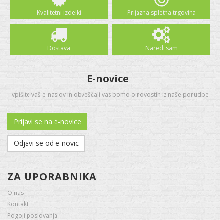
Kvalitetni izdelki
Prijazna spletna trgovina
Dostava
Naredi sam
E-novice
vpišite vaš e-naslov in obveščali vas bomo o novostih iz naše ponudbe
Prijavi se na e-novice
Odjavi se od e-novic
ZA UPORABNIKA
O nas
Kontakt
Pogoji poslovanja