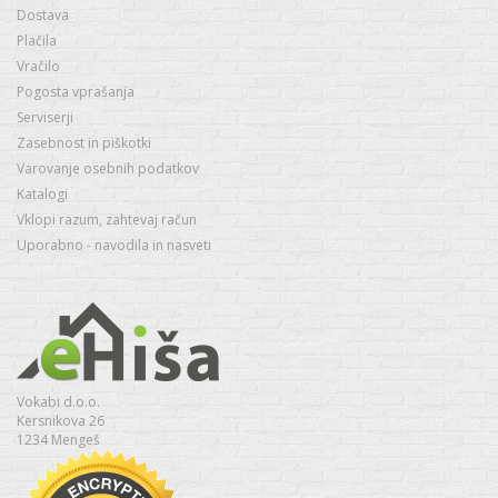
Dostava
Plačila
Vračilo
Pogosta vprašanja
Serviserji
Zasebnost in piškotki
Varovanje osebnih podatkov
Katalogi
Vklopi razum, zahtevaj račun
Uporabno - navodila in nasveti
Vokabi d.o.o.
Kersnikova 26
1234 Mengeš