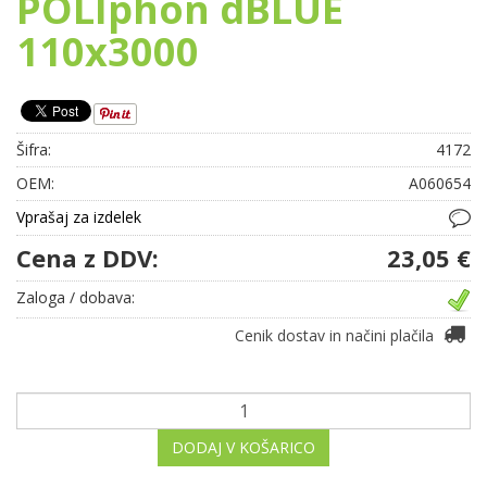
POLIphon dBLUE
110x3000
Šifra:
4172
OEM:
A060654
Vprašaj za izdelek
Cena z DDV:
23,05 €
Zaloga / dobava:
Cenik dostav in načini plačila
DODAJ V KOŠARICO