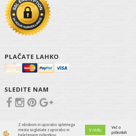
PLAČATE LAHKO
SLEDITE NAM
Z obiskom in uporabo spletnega
Več o
V redu
mesta soglašate z uporabo in
piškotkih
Izdelava spletne trgovine
beleženjem piškotkov.