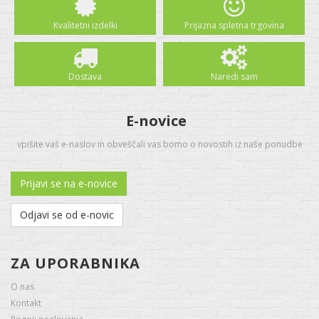
Kvalitetni izdelki
Prijazna spletna trgovina
Dostava
Naredi sam
E-novice
vpišite vaš e-naslov in obveščali vas bomo o novostih iz naše ponudbe
Prijavi se na e-novice
Odjavi se od e-novic
ZA UPORABNIKA
O nas
Kontakt