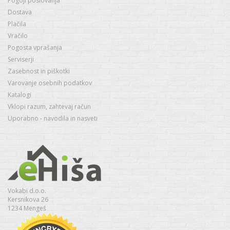
Pogoji poslovanja
Dostava
Plačila
Vračilo
Pogosta vprašanja
Serviserji
Zasebnost in piškotki
Varovanje osebnih podatkov
Katalogi
Vklopi razum, zahtevaj račun
Uporabno - navodila in nasveti
Vokabi d.o.o.
Kersnikova 26
1234 Mengeš