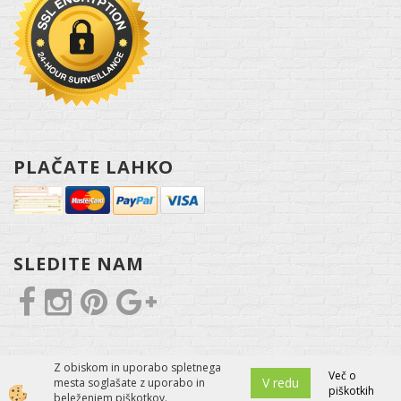
PLAČATE LAHKO
SLEDITE NAM
Z obiskom in uporabo spletnega
Več o
V redu
mesta soglašate z uporabo in
piškotkih
Izdelava spletne trgovine
beleženjem piškotkov.