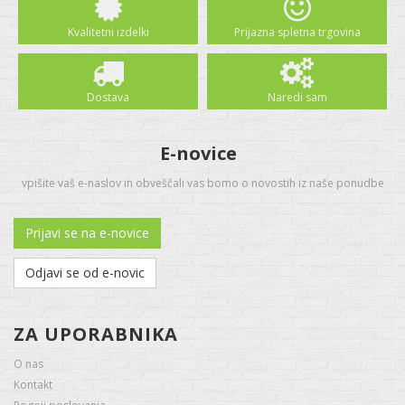
Kvalitetni izdelki
Prijazna spletna trgovina
Dostava
Naredi sam
E-novice
vpišite vaš e-naslov in obveščali vas bomo o novostih iz naše ponudbe
Prijavi se na e-novice
Odjavi se od e-novic
ZA UPORABNIKA
O nas
Kontakt