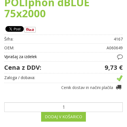
POLIphon dBLUE
75x2000
Šifra:
4167
OEM:
A060649
Vprašaj za izdelek
Cena z DDV:
9,73 €
Zaloga / dobava:
Cenik dostav in načini plačila
DODAJ V KOŠARICO