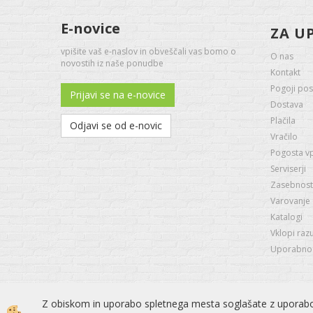
E-novice
ZA U
vpišite vaš e-naslov in obveščali vas bomo o
O nas
novostih iz naše ponudbe
Kontakt
Pogoji pos
Prijavi se na e-novice
Dostava
Plačila
Odjavi se od e-novic
Vračilo
Pogosta v
Serviserji
Zasebnost 
Varovanje
Katalogi
Vklopi raz
Uporabno -
Z obiskom in uporabo spletnega mesta soglašate z uporabo