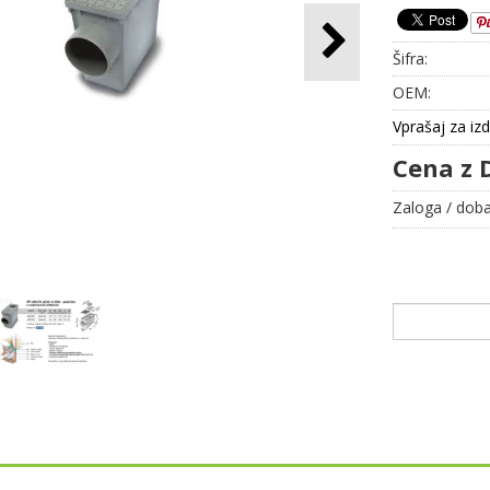
Šifra:
OEM:
Vprašaj za iz
Cena z 
Zaloga / doba