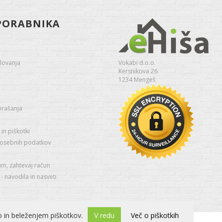
PORABNIKA
lovanja
Vokabi d.o.o.
Kersnikova 26
1234 Mengeš
prašanja
in piškotki
 osebnih podatkov
um, zahtevaj račun
 navodila in nasveti
 in beleženjem piškotkov.
V redu
Več o piškotkih
Izdelava spletne trgovine