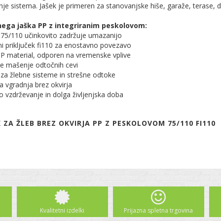
je sistema. Jašek je primeren za stanovanjske hiše, garaže, terase, d
nega jaška PP z integriranim peskolovom:
 75/110 učinkovito zadržuje umazanijo
i priključek fi110 za enostavno povezavo
PP material, odporen na vremenske vplive
je mašenje odtočnih cevi
za žlebne sisteme in strešne odtoke
 vgradnja brez okvirja
 vzdrževanje in dolga življenjska doba
 ZA ŽLEB BREZ OKVIRJA PP Z PESKOLOVOM 75/110 FI110
Kvalitetni izdelki
Prijazna spletna trgovina