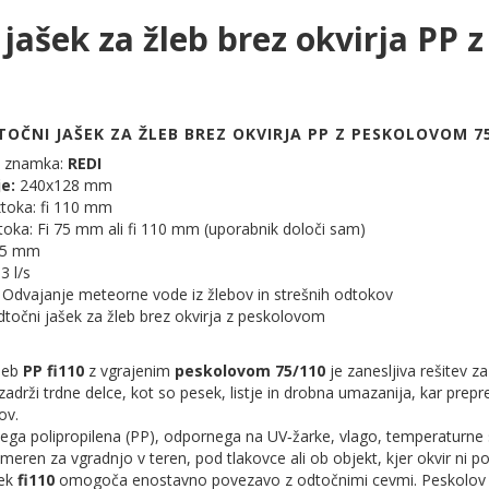
jašek za žleb brez okvirja PP
OČNI JAŠEK ZA ŽLEB BREZ OKVIRJA PP Z PESKOLOVOM 75/
a znamka:
REDI
je:
240x128 mm
ztoka: fi 110 mm
oka: Fi 75 mm ali fi 110 mm (uporabnik določi sam)
215 mm
3 l/s
 Odvajanje meteorne vode iz žlebov in strešnih odtokov
Odtočni jašek za žleb brez okvirja z peskolovom
žleb
PP fi110
z vgrajenim
peskolovom 75/110
je zanesljiva rešitev z
ki zadrži trdne delce, kot so pesek, listje in drobna umazanija, kar pr
ov.
ežnega polipropilena (PP), odpornega na UV‑žarke, vlago, temperatur
imeren za vgradnjo v teren, pod tlakovce ali ob objekt, kjer okvir ni p
ček
fi110
omogoča enostavno povezavo z odtočnimi cevmi. Peskolov je 