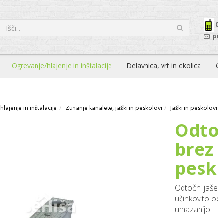
p
Ogrevanje/hlajenje in inštalacije
Delavnica, vrt in okolica
lajenje in inštalacije
Zunanje kanalete, jaški in peskolovi
Jaški in peskolovi
Odto
brez 
pesk
Odtočni jaše
učinkovito o
umazanijo.