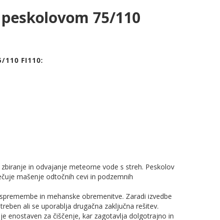
 z peskolovom 75/110
110 FI110:
a zbiranje in odvajanje meteorne vode s streh. Peskolov
eprečuje mašenje odtočnih cevi in podzemnih
ne spremembe in mehanske obremenitve. Zaradi izvedbe
otreben ali se uporablja drugačna zaključna rešitev.
enostaven za čiščenje, kar zagotavlja dolgotrajno in