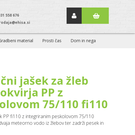
031 558 676
rodaja@ehisa.si
Gradbeni material
Prosti čas
Dom in nega
čni jašek za žleb
okvirja PP z
olovom 75/110 fi110
k PP fi110 z integriranim peskolovom 75/110
dvaja meteorno vodo iz žlebov ter zadrži pesek in