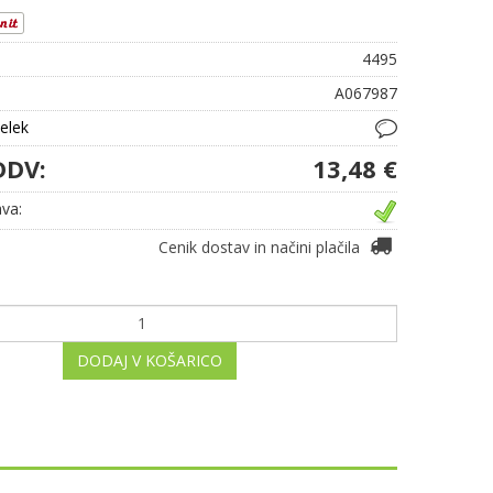
4495
A067987
delek
DDV:
13,48 €
va:
Cenik dostav in načini plačila
DODAJ V KOŠARICO