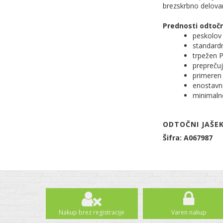
brezskrbno delovan
Prednosti odtoč
peskolov
standardn
trpežen 
prepreču
primeren 
enostavna
minimalno
ODTOČNI JAŠEK
Šifra: A067987
Nakup brez registracije
Varen nakup