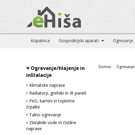
Kopalnica
Gospodinjski aparati
Ogrevanje
Domov
Ogrevanje/h
Ogrevanje/hlajenje in
inštalacije
Klimatske naprave
Radiatorji, grelniki in IR paneli
Peči, kamini in toplotne
črpalke
Talno ogrevanje
Zbiralniki vode in čistilne
naprave