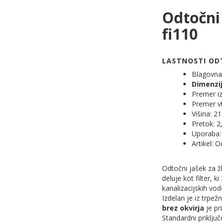
Odtočni 
fi110
LASTNOSTI ODT
Blagovn
Dimenzi
Premer i
Premer vt
Višina: 
Pretok: 2,
Uporaba:
Artikel: 
Odtočni jašek za 
deluje kot filter, 
kanalizacijskih vod
Izdelan je iz trp
brez okvirja
je pr
Standardni priklju