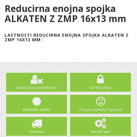
Reducirna enojna spojka
ALKATEN Z ZMP 16x13 mm
LASTNOSTI REDUCIRNA ENOJNA SPOJKA ALKATEN Z
ZMP 16X13 MM :
Nakup brez registracije
Varen nakup
Kvalitetni izdelki
Prijazna spletna trgovina
Dostava
Naredi sam