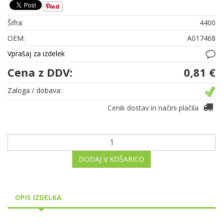
Šifra:
4400
OEM:
A017468
Vprašaj za izdelek
Cena z DDV:
0,81 €
Zaloga / dobava:
Cenik dostav in načini plačila
DODAJ V KOŠARICO
OPIS IZDELKA