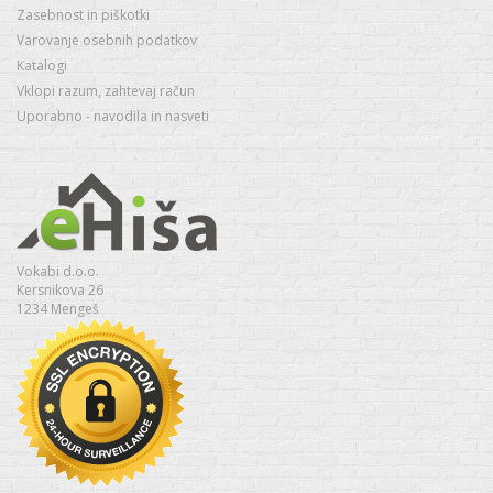
Zasebnost in piškotki
Varovanje osebnih podatkov
Katalogi
Vklopi razum, zahtevaj račun
Uporabno - navodila in nasveti
Vokabi d.o.o.
Kersnikova 26
1234 Mengeš