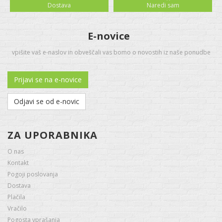
Dostava
Naredi sam
E-novice
vpišite vaš e-naslov in obveščali vas bomo o novostih iz naše ponudbe
Prijavi se na e-novice
Odjavi se od e-novic
ZA UPORABNIKA
O nas
Kontakt
Pogoji poslovanja
Dostava
Plačila
Vračilo
Pogosta vprašanja