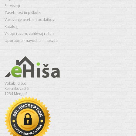
Serviserji
Zasebnost in piškotki
Varovanje osebnih podatkov
Katalogi
Vklopi razum, zahtevaj račun
Uporabno - navodila in nasveti
Vokabi d.o.o.
Kersnikova 26
1234 Mengeš