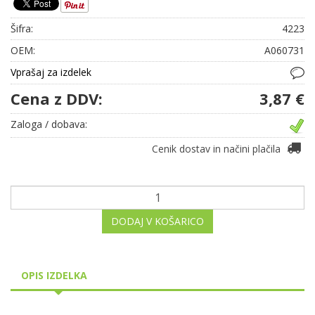
Šifra:
4223
OEM:
A060731
Vprašaj za izdelek
Cena z DDV:
3,87 €
Zaloga / dobava:
Cenik dostav in načini plačila
DODAJ V KOŠARICO
OPIS IZDELKA