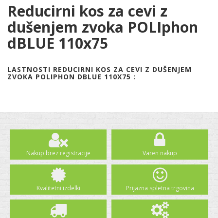
Reducirni kos za cevi z
dušenjem zvoka POLIphon
dBLUE 110x75
LASTNOSTI REDUCIRNI KOS ZA CEVI Z DUŠENJEM
ZVOKA POLIPHON DBLUE 110X75 :
Nakup brez registracije
Varen nakup
Kvalitetni izdelki
Prijazna spletna trgovina