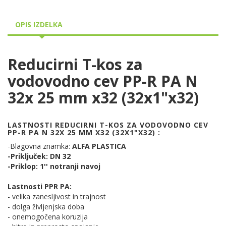
OPIS IZDELKA
Reducirni T-kos za
vodovodno cev PP-R PA N
32x 25 mm x32 (32x1"x32)
LASTNOSTI REDUCIRNI T-KOS ZA VODOVODNO CEV
PP-R PA N 32X 25 MM X32 (32X1"X32) :
-Blagovna znamka:
ALFA PLASTICA
-Priključek: DN 32
-Priklop: 1'' notranji navoj
Lastnosti PPR PA:
- velika zanesljivost in trajnost
- dolga življenjska doba
- onemogočena koruzija