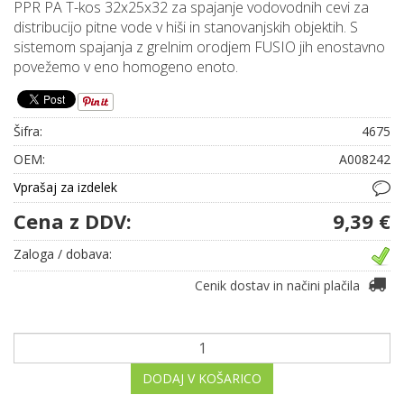
PPR PA T-kos 32x25x32 za spajanje vodovodnih cevi za
distribucijo pitne vode v hiši in stanovanjskih objektih. S
sistemom spajanja z grelnim orodjem FUSIO jih enostavno
povežemo v eno homogeno enoto.
Šifra:
4675
OEM:
A008242
Vprašaj za izdelek
Cena z DDV:
9,39 €
Zaloga / dobava:
Cenik dostav in načini plačila
DODAJ V KOŠARICO