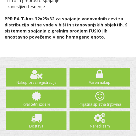
- hitro in preprosto spajanje
- zanesljivo tesnenje
PPR PA T-kos 32x25x32 za spajanje vodovodnih cevi za
distribucijo pitne vode v hiši in stanovanjskih objektih. S
sistemom spajanja z grelnim orodjem FUSIO jih
enostavno povežemo v eno homogeno enoto.
Nakup brez registracije
Varen nakup
Kvalitetni izdelki
Prijazna spletna trgovina
Dostava
Naredi sam