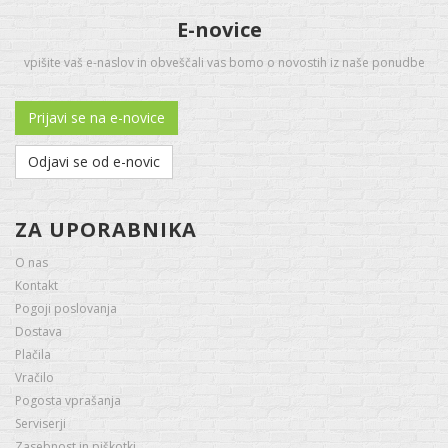
E-novice
vpišite vaš e-naslov in obveščali vas bomo o novostih iz naše ponudbe
Prijavi se na e-novice
Odjavi se od e-novic
ZA UPORABNIKA
O nas
Kontakt
Pogoji poslovanja
Dostava
Plačila
Vračilo
Pogosta vprašanja
Serviserji
Zasebnost in piškotki