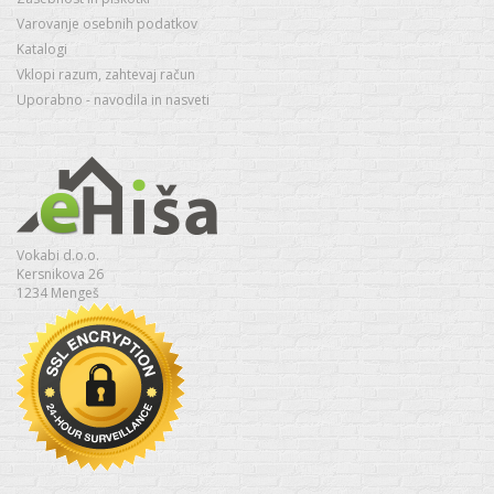
Varovanje osebnih podatkov
Katalogi
Vklopi razum, zahtevaj račun
Uporabno - navodila in nasveti
Vokabi d.o.o.
Kersnikova 26
1234 Mengeš