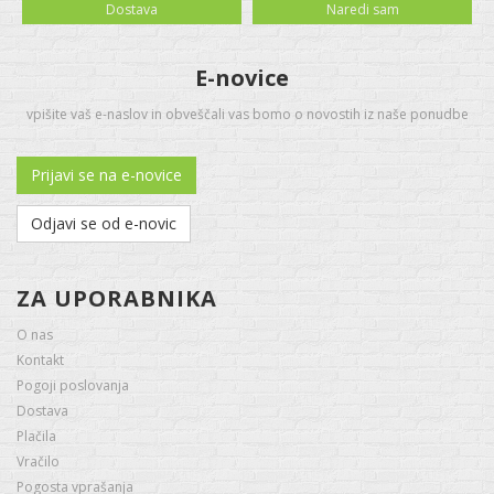
Dostava
Naredi sam
E-novice
vpišite vaš e-naslov in obveščali vas bomo o novostih iz naše ponudbe
Prijavi se na e-novice
Odjavi se od e-novic
ZA UPORABNIKA
O nas
Kontakt
Pogoji poslovanja
Dostava
Plačila
Vračilo
Pogosta vprašanja