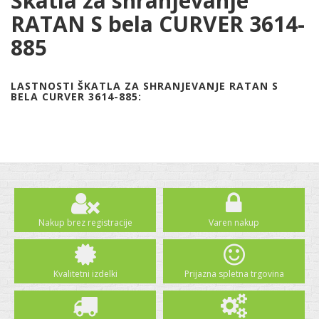
Škatla za shranjevanje
RATAN S bela CURVER 3614-
885
LASTNOSTI ŠKATLA ZA SHRANJEVANJE RATAN S
BELA CURVER 3614-885:
Nakup brez registracije
Varen nakup
Kvalitetni izdelki
Prijazna spletna trgovina