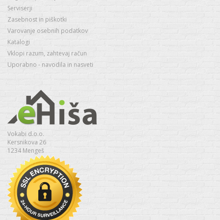
Serviserji
Zasebnost in piškotki
Varovanje osebnih podatkov
Katalogi
Vklopi razum, zahtevaj račun
Uporabno - navodila in nasveti
Vokabi d.o.o.
Kersnikova 26
1234 Mengeš