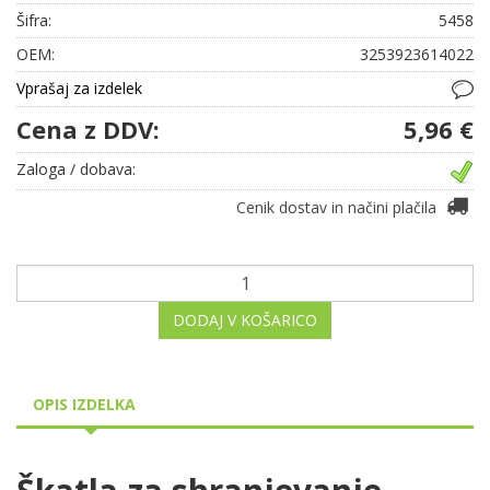
Šifra:
5458
OEM:
3253923614022
Vprašaj za izdelek
Cena z DDV:
5,96 €
Zaloga / dobava:
Cenik dostav in načini plačila
DODAJ V KOŠARICO
OPIS IZDELKA