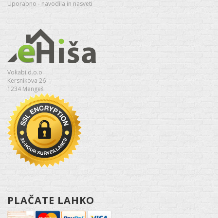
Uporabno - navodila in nasveti
Vokabi d.o.o.
Kersnikova 26
1234 Mengeš
PLAČATE LAHKO