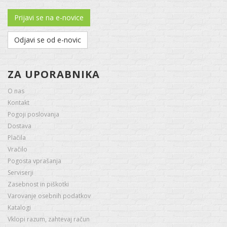
Prijavi se na e-novice
Odjavi se od e-novic
ZA UPORABNIKA
O nas
Kontakt
Pogoji poslovanja
Dostava
Plačila
Vračilo
Pogosta vprašanja
Serviserji
Zasebnost in piškotki
Varovanje osebnih podatkov
Katalogi
Vklopi razum, zahtevaj račun