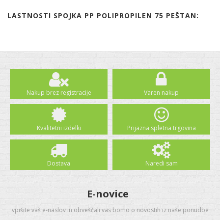
LASTNOSTI SPOJKA PP POLIPROPILEN 75 PEŠTAN:
Nakup brez registracije
Varen nakup
Kvalitetni izdelki
Prijazna spletna trgovina
Dostava
Naredi sam
E-novice
vpišite vaš e-naslov in obveščali vas bomo o novostih iz naše ponudbe