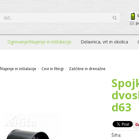
p
Ogrevanje/hlajenje in inštalacije
Delavnica, vrt in okolica
lajenje in inštalacije
Cevi in fitingi
Zaščitne in drenažne
Spoj
dvos
d63
Šifra: