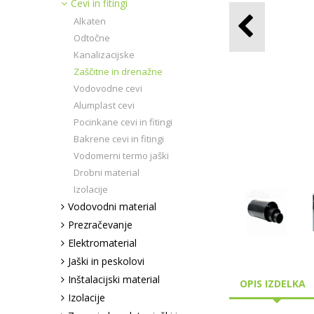
Cevi in fitingi
Alkaten
Odtočne
Kanalizacijske
Zaščitne in drenažne
Vodovodne cevi
Alumplast cevi
Pocinkane cevi in fitingi
Bakrene cevi in fitingi
Vodomerni termo jaški
Drobni material
Izolacije
Vodovodni material
Prezračevanje
Elektromaterial
Jaški in peskolovi
Inštalacijski material
OPIS IZDELKA
Izolacije