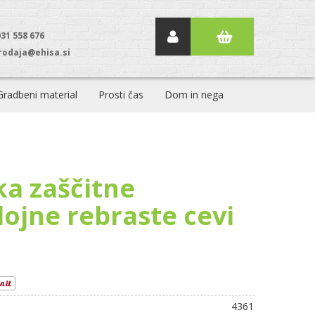
031 558 676
rodaja@ehisa.si
Gradbeni material
Prosti čas
Dom in nega
ka zaščitne
lojne rebraste cevi
4361