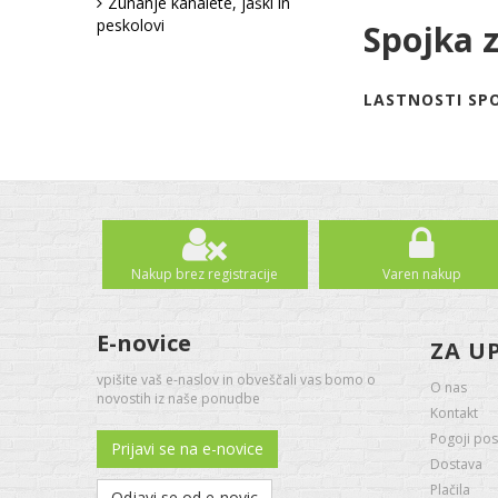
Zunanje kanalete, jaški in
peskolovi
Spojka 
LASTNOSTI SPO
Nakup brez registracije
Varen nakup
E-novice
ZA U
vpišite vaš e-naslov in obveščali vas bomo o
O nas
novostih iz naše ponudbe
Kontakt
Pogoji pos
Prijavi se na e-novice
Dostava
Plačila
Odjavi se od e-novic