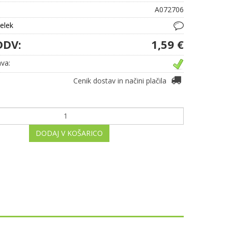
A072706
delek
DDV:
1,59 €
va:
Cenik dostav in načini plačila
DODAJ V KOŠARICO