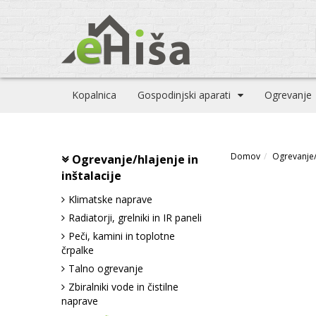
Kopalnica
Gospodinjski aparati
Ogrevanje
Domov
Ogrevanje/h
Ogrevanje/hlajenje in
inštalacije
Klimatske naprave
Radiatorji, grelniki in IR paneli
Peči, kamini in toplotne
črpalke
Talno ogrevanje
Zbiralniki vode in čistilne
naprave