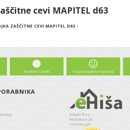
zaščitne cevi MAPITEL d63
JKA ZAŠČITNE CEVI MAPITEL D63 :
Kvalitetni izdelki
Prijazna spletna trgovina
PORABNIKA
lovanja
Vokabi d.o.o.
Kersnikova 26
1234 Mengeš