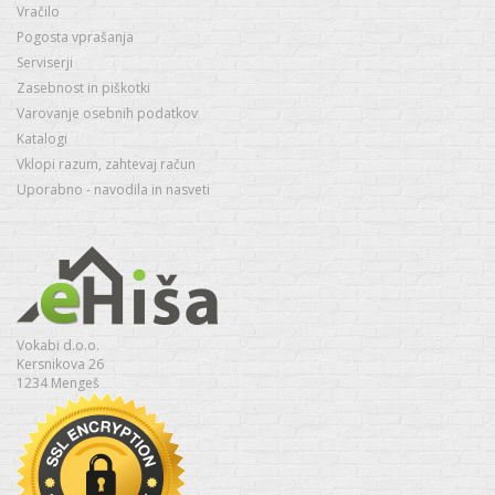
Vračilo
Pogosta vprašanja
Serviserji
Zasebnost in piškotki
Varovanje osebnih podatkov
Katalogi
Vklopi razum, zahtevaj račun
Uporabno - navodila in nasveti
Vokabi d.o.o.
Kersnikova 26
1234 Mengeš