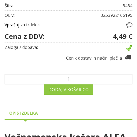
Šifra:
5454
OEM:
3253922166195
Vprašaj za izdelek
Cena z DDV:
4,49 €
Zaloga / dobava:
Cenik dostav in načini plačila
DODAJ V KOŠARICO
OPIS IZDELKA