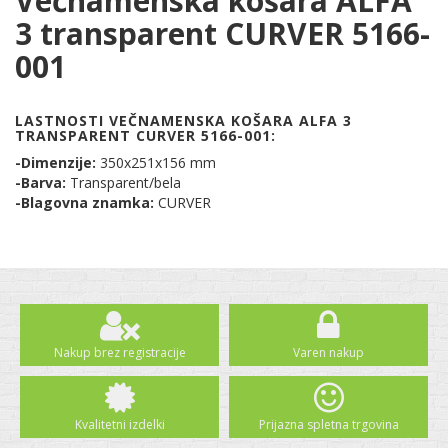
Večnamenska košara ALFA
3 transparent CURVER 5166-
001
LASTNOSTI VEČNAMENSKA KOŠARA ALFA 3
TRANSPARENT CURVER 5166-001:
-Dimenzije:
350x251x156 mm
-Barva:
Transparent/bela
-Blagovna znamka:
CURVER
Nakup brez registracije
Varen nakup
Kvalitetni izdelki
Prijazna spletna trgovina