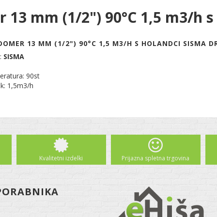
 13 mm (1/2") 90°C 1,5 m3/h s
OMER 13 MM (1/2") 90°C 1,5 M3/H S HOLANDCI SISMA DR
:
SISMA
ratura: 90st
k: 1,5m3/h
Kvalitetni izdelki
Prijazna spletna trgovina
PORABNIKA