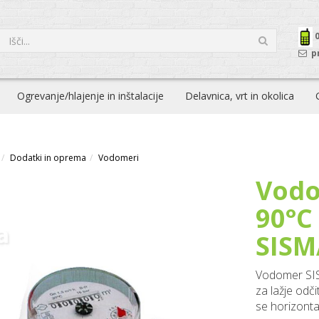
p
Ogrevanje/hlajenje in inštalacije
Delavnica, vrt in okolica
Dodatki in oprema
Vodomeri
Vodo
90°C
SISM
Vodomer SIS
za lažje odč
se horizontal