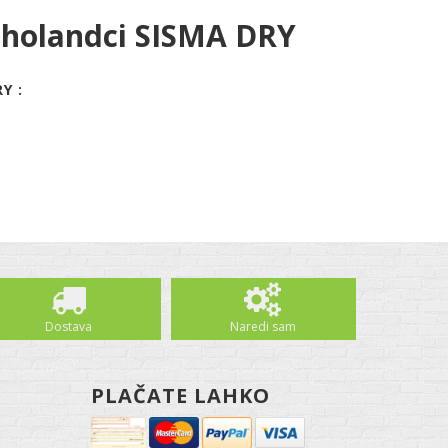
 holandci SISMA DRY
Y :
Dostava
Naredi sam
PLAČATE LAHKO