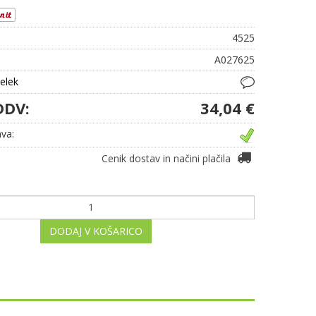
4525
A027625
delek
DDV:
34,04 €
va:
Cenik dostav in načini plačila
DODAJ V KOŠARICO