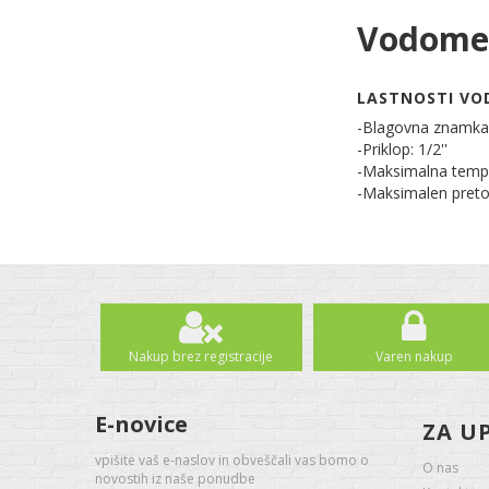
Vodomer
LASTNOSTI VOD
-Blagovna znamka
-Priklop: 1/2''
-Maksimalna tempe
-Maksimalen preto
Nakup brez registracije
Varen nakup
E-novice
ZA U
vpišite vaš e-naslov in obveščali vas bomo o
O nas
novostih iz naše ponudbe