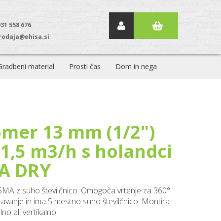
031 558 676
rodaja@ehisa.si
Gradbeni material
Prosti čas
Dom in nega
mer 13 mm (1/2")
 1,5 m3/h s holandci
A DRY
MA z suho številčnico. Omogoča vrtenje za 360°
itavanje in ima 5 mestno suho številčnico. Montira
no ali vertikalno.