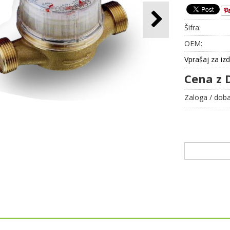
Šifra:
OEM:
Vprašaj za iz
Cena z 
Zaloga / doba