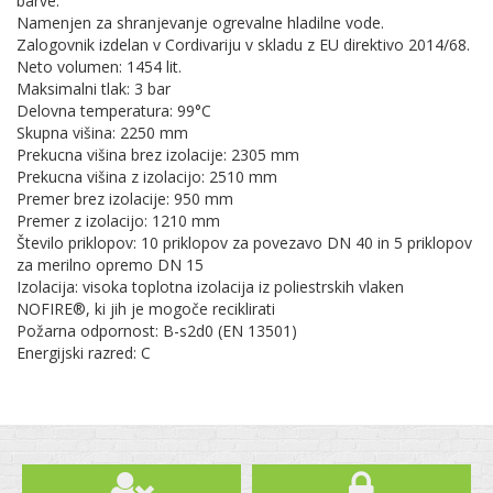
barve.
Namenjen za shranjevanje ogrevalne hladilne vode.
Zalogovnik izdelan v Cordivariju v skladu z EU direktivo 2014/68.
Neto volumen: 1454 lit.
Maksimalni tlak: 3 bar
Delovna temperatura: 99°C
Skupna višina: 2250 mm
Prekucna višina brez izolacije: 2305 mm
Prekucna višina z izolacijo: 2510 mm
Premer brez izolacije: 950 mm
Premer z izolacijo: 1210 mm
Število priklopov: 10 priklopov za povezavo DN 40 in 5 priklopov
za merilno opremo DN 15
Izolacija: visoka toplotna izolacija iz poliestrskih vlaken
NOFIRE®, ki jih je mogoče reciklirati
Požarna odpornost: B-s2d0 (EN 13501)
Energijski razred: C