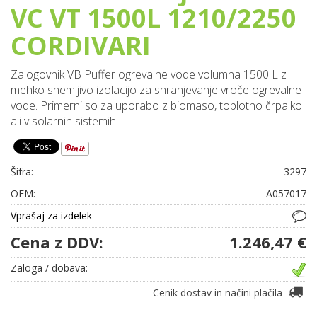
VC VT 1500L 1210/2250
CORDIVARI
Zalogovnik VB Puffer ogrevalne vode volumna 1500 L z
mehko snemljivo izolacijo za shranjevanje vroče ogrevalne
vode. Primerni so za uporabo z biomaso, toplotno črpalko
ali v solarnih sistemih.
Šifra:
3297
OEM:
A057017
Vprašaj za izdelek
Cena z DDV:
1.246,47 €
Zaloga / dobava:
Cenik dostav in načini plačila