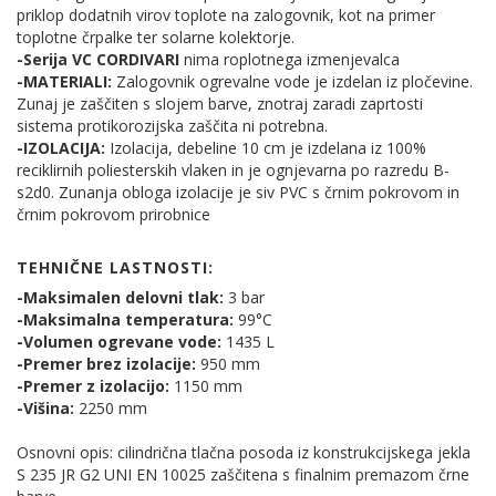
priklop dodatnih virov toplote na zalogovnik, kot na primer
toplotne črpalke ter solarne kolektorje.
-Serija VC CORDIVARI
nima roplotnega izmenjevalca
-MATERIALI:
Zalogovnik ogrevalne vode je izdelan iz pločevine.
Zunaj je zaščiten s slojem barve, znotraj zaradi zaprtosti
sistema protikorozijska zaščita ni potrebna.
-IZOLACIJA:
Izolacija, debeline 10 cm je izdelana iz 100%
reciklirnih poliesterskih vlaken in je ognjevarna po razredu B-
s2d0. Zunanja obloga izolacije je siv PVC s črnim pokrovom in
črnim pokrovom prirobnice
TEHNIČNE LASTNOSTI:
-Maksimalen delovni tlak:
3 bar
-Maksimalna temperatura:
99°C
-Volumen ogrevane vode:
1435 L
-Premer brez izolacije:
950 mm
-Premer z izolacijo:
1150 mm
-Višina:
2250 mm
Osnovni opis: cilindrična tlačna posoda iz konstrukcijskega jekla
S 235 JR G2 UNI EN 10025 zaščitena s finalnim premazom črne