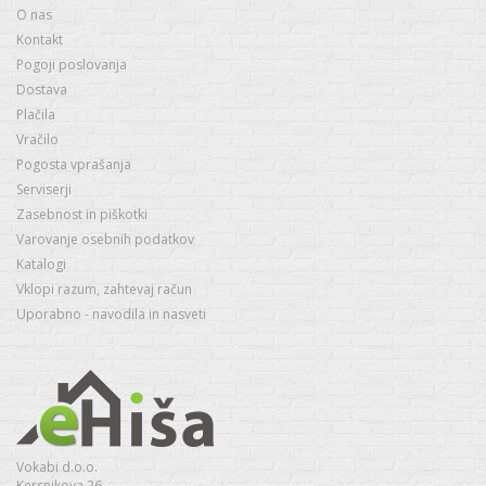
O nas
Kontakt
Pogoji poslovanja
Dostava
Plačila
Vračilo
Pogosta vprašanja
Serviserji
Zasebnost in piškotki
Varovanje osebnih podatkov
Katalogi
Vklopi razum, zahtevaj račun
Uporabno - navodila in nasveti
Vokabi d.o.o.
Kersnikova 26