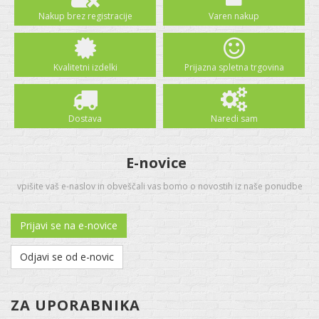
Nakup brez registracije
Varen nakup
Kvalitetni izdelki
Prijazna spletna trgovina
Dostava
Naredi sam
E-novice
vpišite vaš e-naslov in obveščali vas bomo o novostih iz naše ponudbe
Prijavi se na e-novice
Odjavi se od e-novic
ZA UPORABNIKA