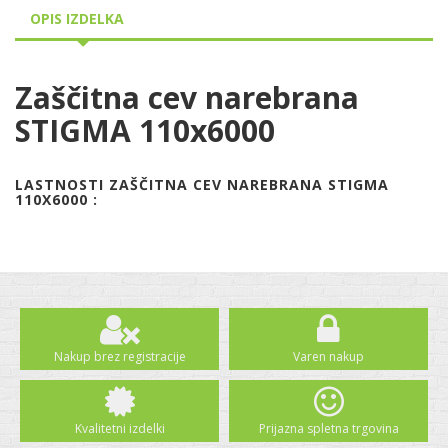
OPIS IZDELKA
Zaščitna cev narebrana
STIGMA 110x6000
LASTNOSTI ZAŠČITNA CEV NAREBRANA STIGMA
110X6000 :
Nakup brez registracije
Varen nakup
Kvalitetni izdelki
Prijazna spletna trgovina