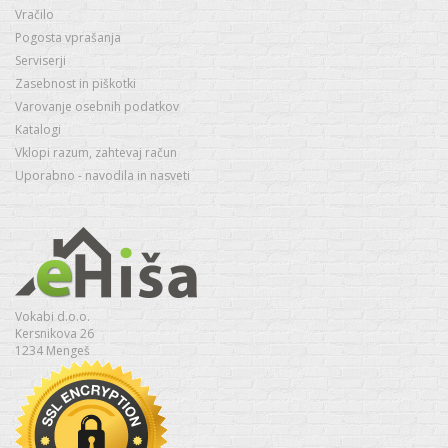
Vračilo
Pogosta vprašanja
Serviserji
Zasebnost in piškotki
Varovanje osebnih podatkov
Katalogi
Vklopi razum, zahtevaj račun
Uporabno - navodila in nasveti
Vokabi d.o.o.
Kersnikova 26
1234 Mengeš