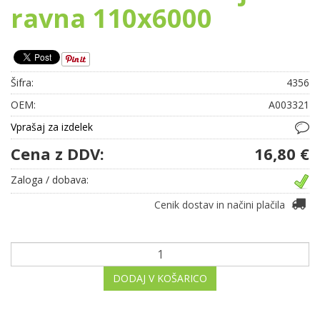
ravna 110x6000
Šifra:
4356
OEM:
A003321
Vprašaj za izdelek
Cena z DDV:
16,80 €
Zaloga / dobava:
Cenik dostav in načini plačila
DODAJ V KOŠARICO