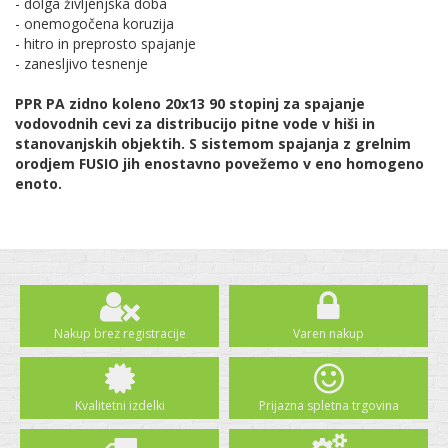
- dolga življenjska doba
- onemogočena koruzija
- hitro in preprosto spajanje
- zanesljivo tesnenje
PPR PA zidno koleno 20x13 90 stopinj za spajanje
vodovodnih cevi za distribucijo pitne vode v hiši in
stanovanjskih objektih. S sistemom spajanja z grelnim
orodjem FUSIO jih enostavno povežemo v eno homogeno
enoto.
Nakup brez registracije
Varen nakup
Kvalitetni izdelki
Prijazna spletna trgovina