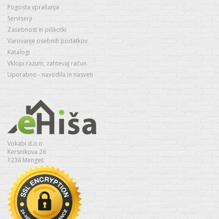
Pogosta vprašanja
Serviserji
Zasebnost in piškotki
Varovanje osebnih podatkov
Katalogi
Vklopi razum, zahtevaj račun
Uporabno - navodila in nasveti
Vokabi d.o.o.
Kersnikova 26
1234 Mengeš