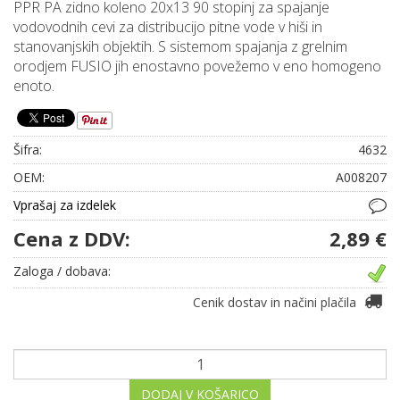
PPR PA zidno koleno 20x13 90 stopinj za spajanje
vodovodnih cevi za distribucijo pitne vode v hiši in
stanovanjskih objektih. S sistemom spajanja z grelnim
orodjem FUSIO jih enostavno povežemo v eno homogeno
enoto.
Šifra:
4632
OEM:
A008207
Vprašaj za izdelek
Cena z DDV:
2,89 €
Zaloga / dobava:
Cenik dostav in načini plačila
DODAJ V KOŠARICO