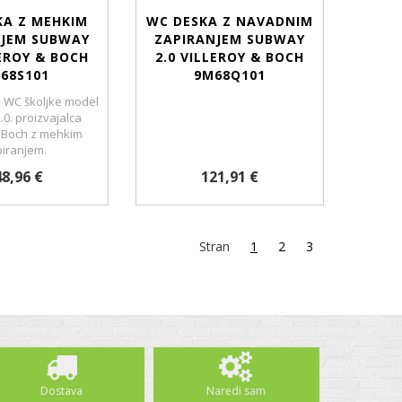
KA Z MEHKIM
WC DESKA Z NAVADNIM
NJEM SUBWAY
ZAPIRANJEM SUBWAY
LEROY & BOCH
2.0 VILLEROY & BOCH
68S101
9M68Q101
 WC školjke model
0. proizvajalca
& Boch z mehkim
iranjem.
8,96 €
121,91 €
Stran
1
2
3
Dostava
Naredi sam