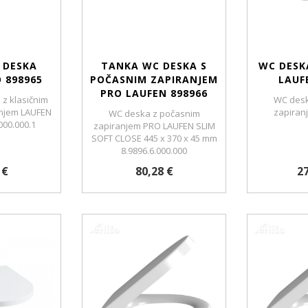
 DESKA
TANKA WC DESKA S
WC DESK
 898965
POČASNIM ZAPIRANJEM
LAUF
PRO LAUFEN 898966
z klasičnim
WC desk
njem LAUFEN
zapiran
WC deska z počasnim
000.000.1
zapiranjem PRO LAUFEN SLIM
SOFT CLOSE 445 x 370 x 45 mm
8.9896.6.000.000
 €
80,28 €
27