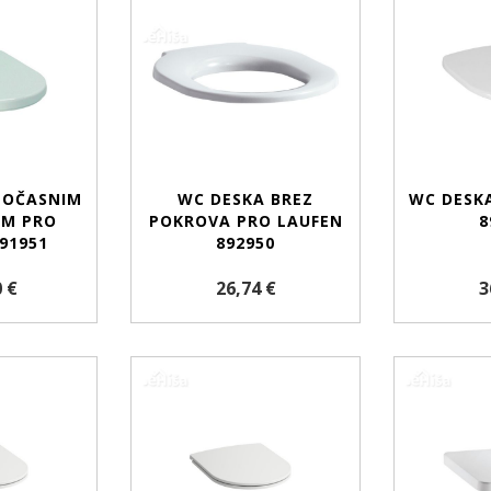
POČASNIM
WC DESKA BREZ
WC DESK
EM PRO
POKROVA PRO LAUFEN
8
91951
892950
 €
26,74 €
3