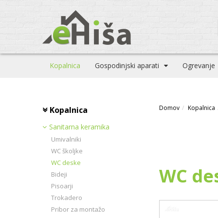
Kopalnica
Gospodinjski aparati
Ogrevanje
Domov
Kopalnica
Kopalnica
Sanitarna keramika
Umivalniki
WC školjke
WC deske
WC de
Bideji
Pisoarji
Trokadero
Pribor za montažo