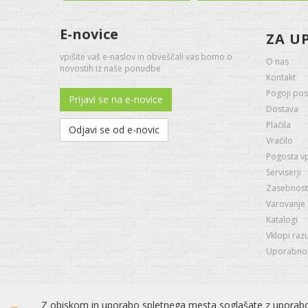
E-novice
ZA U
vpišite vaš e-naslov in obveščali vas bomo o
O nas
novostih iz naše ponudbe
Kontakt
Pogoji pos
Prijavi se na e-novice
Dostava
Plačila
Odjavi se od e-novic
Vračilo
Pogosta v
Serviserji
Zasebnost 
Varovanje
Katalogi
Vklopi raz
Uporabno -
Z obiskom in uporabo spletnega mesta soglašate z uporabo