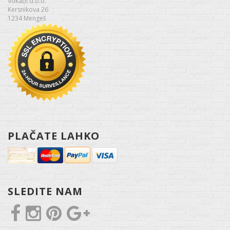
Vokabi d.o.o.
Kersnikova 26
1234 Mengeš
PLAČATE LAHKO
SLEDITE NAM