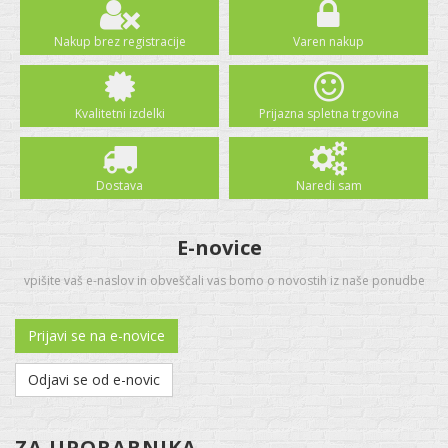
Nakup brez registracije
Varen nakup
Kvalitetni izdelki
Prijazna spletna trgovina
Dostava
Naredi sam
E-novice
vpišite vaš e-naslov in obveščali vas bomo o novostih iz naše ponudbe
Prijavi se na e-novice
Odjavi se od e-novic
ZA UPORABNIKA