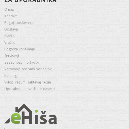
O nas
Kontakt
Pogoji poslovanja
Dostava
Plačila
Vračilo
Pogosta vprašanja
Serviserji
Zasebnost in piškotki
Varovanje osebnih podatkov
Katalogi
Vklopi razum, zahtevaj račun
Uporabno - navodila in nasveti