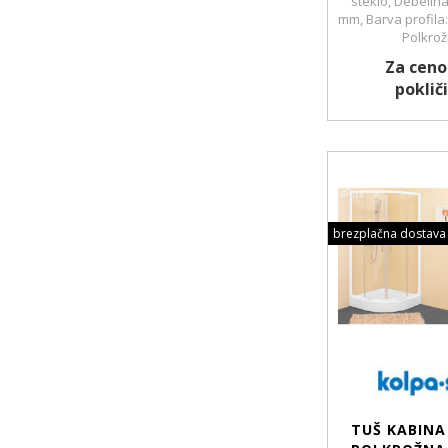
steklo, Debelina
mm, Barva profila:
Polkro
Za ceno
pokliči
brezplačna dostava
TUŠ KABINA