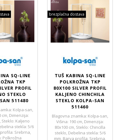
stava
brezplačna dostava
INA SQ-LINE
TUŠ KABINA SQ-LINE
ROŽNA TKP
POLKROŽNA TKP
ILVER PROFIL
80X100 SILVER PROFIL
NO STEKLO
KALJENO CHINCHILA
SAN 511480
STEKLO KOLPA-SAN
511460
amka: Kolpa-san,
0 cm, Dimenzija:
Blagovna znamka: Kolpa-san,
 Steklo: Kaljeno
Višina: 190 cm, Dimenzija:
belina stekla: 5/6
80x100 cm, Steklo: Chincilla
profila: Srebrna,
steklo, Debelina stekla: 5/6
a: Polkrožna
mm, Barva profila: Srebrna,