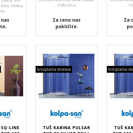
 stekla: 5/6
Polkrožna
Po
 Bela, Oblika:
žna
 nas
Za ceno nas
Za 
te.
pokličite.
po
brezplačna dostava
brezplačna do
 SQ-LINE
TUŠ KABINA PULSAR
TUŠ KA