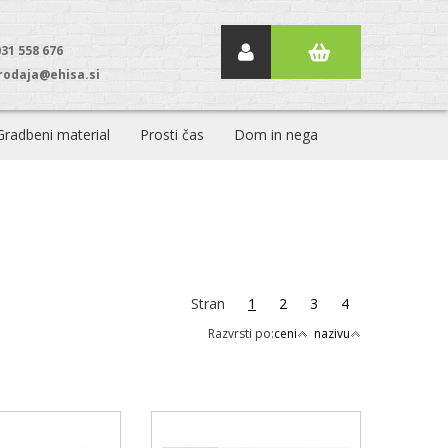
031 558 676
rodaja@ehisa.si
Gradbeni material
Prosti čas
Dom in nega
Stran
1
2
3
4
Razvrsti po:
ceni
nazivu