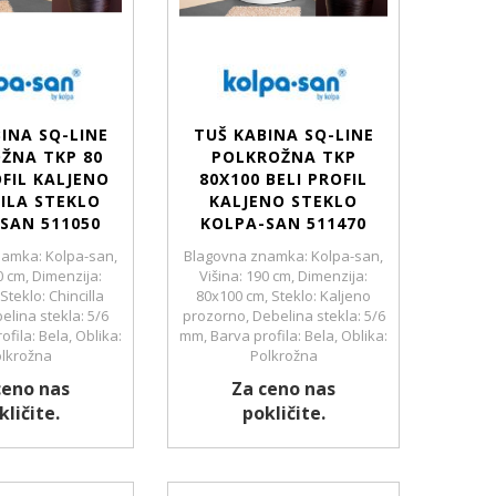
INA SQ-LINE
TUŠ KABINA SQ-LINE
ŽNA TKP 80
POLKROŽNA TKP
OFIL KALJENO
80X100 BELI PROFIL
ILA STEKLO
KALJENO STEKLO
SAN 511050
KOLPA-SAN 511470
amka: Kolpa-san,
Blagovna znamka: Kolpa-san,
0 cm, Dimenzija:
Višina: 190 cm, Dimenzija:
Steklo: Chincilla
80x100 cm, Steklo: Kaljeno
elina stekla: 5/6
prozorno, Debelina stekla: 5/6
fila: Bela, Oblika:
mm, Barva profila: Bela, Oblika:
lkrožna
Polkrožna
ceno nas
Za ceno nas
kličite.
pokličite.