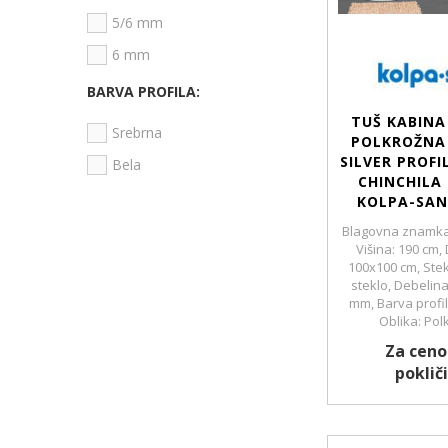
5/6 mm
6 mm
BARVA PROFILA:
TUŠ KABINA
Srebrna
POLKROŽNA 
SILVER PROFI
Bela
CHINCHILA
KOLPA-SAN
Blagovna znamka
Višina: 190 cm,
100x100 cm, Stekl
steklo, Debelina
mm, Barva profil
Oblika: Pol
Za ceno
pokliči