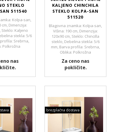
NO STEKLO
KALJENO CHINCHILA
SAN 511540
STEKLO KOLPA-SAN
511520
amka: Kolpa-san,
0 cm, Dimenzija:
Blagovna znamka: Kolpa-san,
 Steklo: Kaljeno
Višina: 190 cm, Dimenzija:
belina stekla: 5/6
120x90 cm, Steklo: Chincilla
profila: Srebrna,
steklo, Debelina stekla: 5/6
a: Polkrožna
mm, Barva profila: Srebrna,
Oblika: Polkrožna
ceno nas
Za ceno nas
kličite.
pokličite.
stava
brezplačna dostava