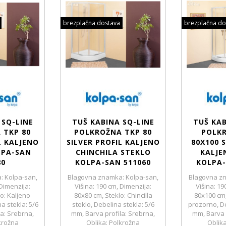
brezplačna dostava
brezplačna do
 SQ-LINE
TUŠ KABINA SQ-LINE
TUŠ KAB
 TKP 80
POLKROŽNA TKP 80
POLK
L KALJENO
SILVER PROFIL KALJENO
80X100 S
LPA-SAN
CHINCHILA STEKLO
KALJE
80
KOLPA-SAN 511060
KOLPA-
: Kolpa-san,
Blagovna znamka: Kolpa-san,
Blagovna zn
 Dimenzija:
Višina: 190 cm, Dimenzija:
Višina: 19
o: Kaljeno
80x80 cm, Steklo: Chincilla
80x100 cm,
a stekla: 5/6
steklo, Debelina stekla: 5/6
prozorno, De
a: Srebrna,
mm, Barva profila: Srebrna,
mm, Barva 
krožna
Oblika: Polkrožna
Oblik