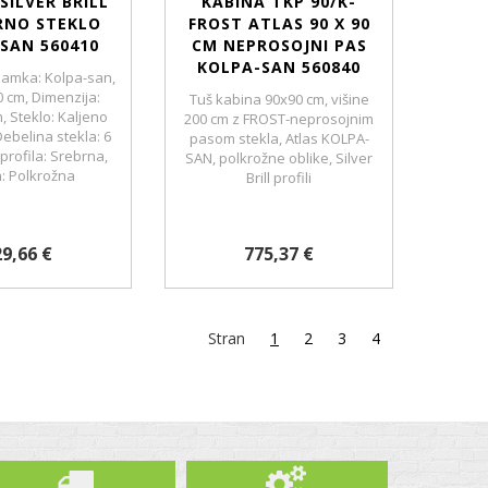
SILVER BRILL
KABINA TKP 90/K-
RNO STEKLO
FROST ATLAS 90 X 90
SAN 560410
CM NEPROSOJNI PAS
KOLPA-SAN 560840
amka: Kolpa-san,
0 cm, Dimenzija:
Tuš kabina 90x90 cm, višine
, Steklo: Kaljeno
200 cm z FROST-neprosojnim
ebelina stekla: 6
pasom stekla, Atlas KOLPA-
profila: Srebrna,
SAN, polkrožne oblike, Silver
a: Polkrožna
Brill profili
9,66 €
775,37 €
Stran
1
2
3
4