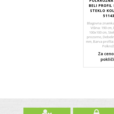
POLKROŽNA 
BELI PROFIL
STEKLO KO
5114
Blagovna znamka
Višina: 190 cm,
100x100 cm, Stek
prozorno, Debelin
mm, Barva profila:
Polkro
Za ceno
pokliči