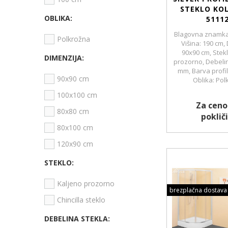
STEKLO KO
OBLIKA:
5111
Blagovna znamka
Polkrožna
Višina: 190 cm,
90x90 cm, Stekl
DIMENZIJA:
prozorno, Debelin
mm, Barva profil
90x90 cm
Oblika: Pol
100x100 cm
Za ceno
80x80 cm
pokliči
80x100 cm
120x90 cm
STEKLO:
Kaljeno prozorno
brezplačna dostava
Chincilla steklo
DEBELINA STEKLA: