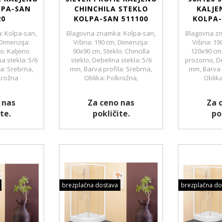
LPA-SAN
CHINCHILA STEKLO
KALJE
20
KOLPA-SAN 511100
KOLPA-
: Kolpa-san,
Blagovna znamka: Kolpa-san,
Blagovna zn
 Dimenzija:
Višina: 190 cm, Dimenzija:
Višina: 19
o: Kaljeno
90x90 cm, Steklo: Chincilla
120x90 cm,
a stekla: 5/6
steklo, Debelina stekla: 5/6
prozorno, De
a: Srebrna,
mm, Barva profila: Srebrna,
mm, Barva 
krožna
Oblika: Polkrožna,
Oblik
 nas
Za ceno nas
Za 
te.
pokličite.
po
brezplačna dostava
brezplačna do