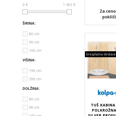
0 €
1 402 €
Za ceno
pokliči
ŠIRINA:
80 cm
90 cm
100 cm
brezplačna dostava
VIŠINA:
190 cm
200 cm
DOLŽINA:
80 cm
TUŠ KABINA
90 cm
POLKROŽNA
SILVER PROFI
100 cm