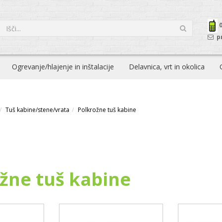
p
Ogrevanje/hlajenje in inštalacije
Delavnica, vrt in okolica
Tuš kabine/stene/vrata
Polkrožne tuš kabine
žne tuš kabine