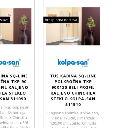
stava
brezplačna dostava
INA SQ-LINE
TUŠ KABINA SQ-LINE
ŽNA TKP 90
POLKROŽNA TKP
OFIL KALJENO
90X120 BELI PROFIL
ILA STEKLO
KALJENO CHINCHILA
SAN 511090
STEKLO KOLPA-SAN
511510
amka: Kolpa-san,
0 cm, Dimenzija:
Blagovna znamka: Kolpa-san,
Steklo: Chincilla
Višina: 190 cm, Dimenzija:
elina stekla: 5/6
120x90 cm, Steklo: Chincilla
fila: Bela, Oblika: