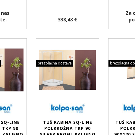
 nas
Za 
te.
338,43 €
po
brezplačna dostava
brezplačna do
 SQ-LINE
TUŠ KABINA SQ-LINE
TUŠ KAB
 TKP 90
POLKROŽNA TKP 90
POLK
L KALJENO
SILVER PROFIL KALJENO
90X120 S