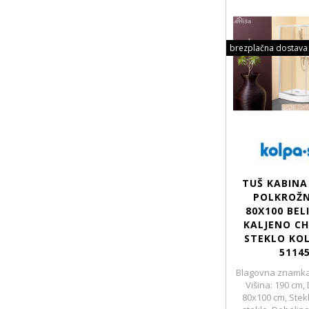
brezplačna dostava
TUŠ KABINA
POLKROŽN
80X100 BEL
KALJENO CH
STEKLO KO
5114
Blagovna znamka
Višina: 190 cm,
80x100 cm, Stekl