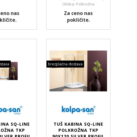
Oblika: Polkrožna
ceno nas
Za ceno nas
kličite.
pokličite.
stava
brezplačna dostava
INA SQ-LINE
TUŠ KABINA SQ-LINE
ROŽNA TKP
POLKROŽNA TKP
ILVER PROFIL
90X120 SILVER PROFIL