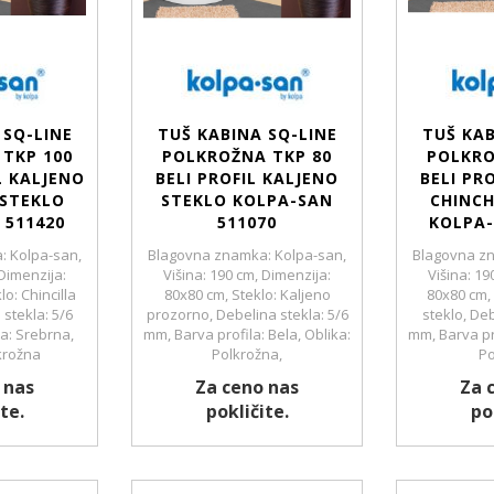
 SQ-LINE
TUŠ KABINA SQ-LINE
TUŠ KAB
TKP 100
POLKROŽNA TKP 80
POLKRO
L KALJENO
BELI PROFIL KALJENO
BELI PR
 STEKLO
STEKLO KOLPA-SAN
CHINCH
 511420
511070
KOLPA-
: Kolpa-san,
Blagovna znamka: Kolpa-san,
Blagovna zn
 Dimenzija:
Višina: 190 cm, Dimenzija:
Višina: 19
o: Chincilla
80x80 cm, Steklo: Kaljeno
80x80 cm, 
 stekla: 5/6
prozorno, Debelina stekla: 5/6
steklo, Deb
a: Srebrna,
mm, Barva profila: Bela, Oblika:
mm, Barva pro
krožna
Polkrožna,
Po
 nas
Za ceno nas
Za 
te.
pokličite.
po