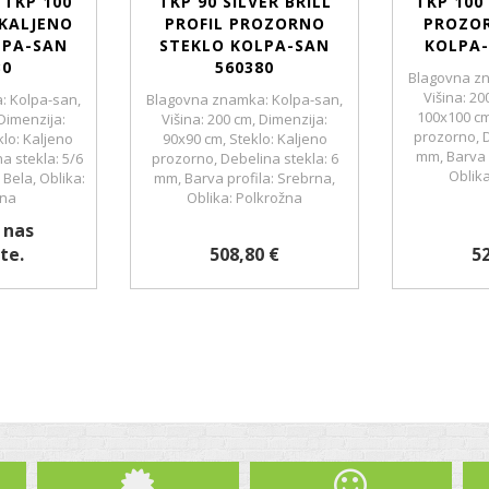
TKP 100
TKP 90 SILVER BRILL
TKP 100 
 KALJENO
PROFIL PROZORNO
PROZO
LPA-SAN
STEKLO KOLPA-SAN
KOLPA-
30
560380
Blagovna zn
Višina: 20
: Kolpa-san,
Blagovna znamka: Kolpa-san,
100x100 cm
 Dimenzija:
Višina: 200 cm, Dimenzija:
prozorno, D
lo: Kaljeno
90x90 cm, Steklo: Kaljeno
mm, Barva 
a stekla: 5/6
prozorno, Debelina stekla: 6
Oblik
 Bela, Oblika:
mm, Barva profila: Srebrna,
žna
Oblika: Polkrožna
 nas
te.
508,80 €
52