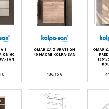
A S
OMARICA Z VRATI ON
OMARICA
 ON 60
40 NAOMI KOLPA-SAN
PRE
PA-SAN
1501/
KO
 €
136,15 €
44