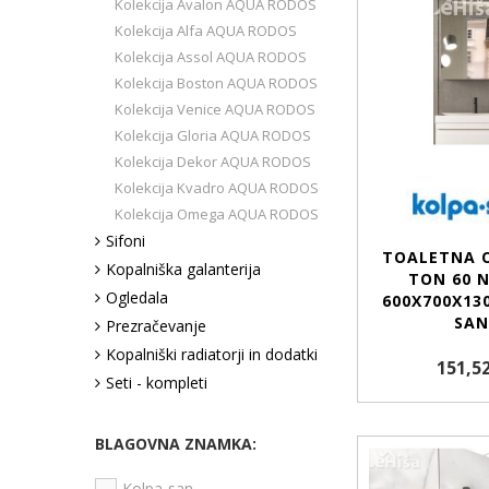
Kolekcija Avalon AQUA RODOS
Kolekcija Alfa AQUA RODOS
Kolekcija Assol AQUA RODOS
Kolekcija Boston AQUA RODOS
Kolekcija Venice AQUA RODOS
Kolekcija Gloria AQUA RODOS
Kolekcija Dekor AQUA RODOS
Kolekcija Kvadro AQUA RODOS
Kolekcija Omega AQUA RODOS
Sifoni
TOALETNA 
Kopalniška galanterija
TON 60 
Ogledala
600X700X13
SAN
Prezračevanje
Kopalniški radiatorji in dodatki
151,52
Seti - kompleti
BLAGOVNA ZNAMKA:
Kolpa-san