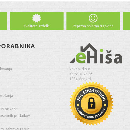
Kvalitetni izdelki
Prijazna spletna trgovina
PORABNIKA
lovanja
Vokabi d.o.o.
Kersnikova 26
1234 Mengeš
prašanja
in piškotki
 osebnih podatkov
um, zahtevaj račun