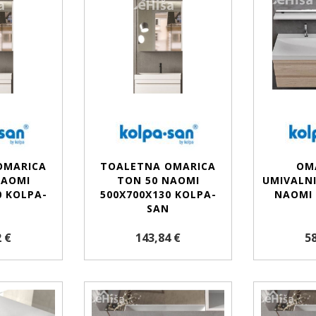
OMARICA
TOALETNA OMARICA
OM
NAOMI
TON 50 NAOMI
UMIVALN
0 KOLPA-
500X700X130 KOLPA-
NAOMI
SAN
 €
143,84 €
58