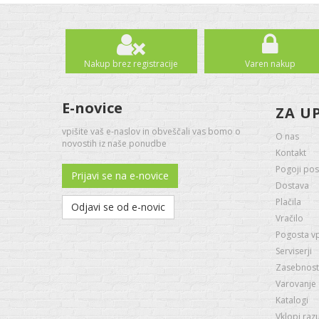
Nakup brez registracije
Varen nakup
E-novice
ZA U
vpišite vaš e-naslov in obveščali vas bomo o
O nas
novostih iz naše ponudbe
Kontakt
Pogoji pos
Prijavi se na e-novice
Dostava
Plačila
Odjavi se od e-novic
Vračilo
Pogosta v
Serviserji
Zasebnost 
Varovanje
Katalogi
Vklopi raz