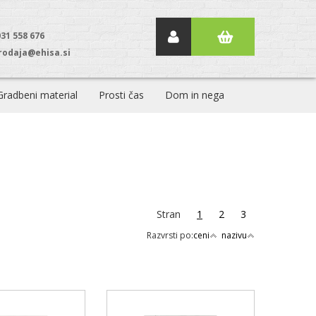
031 558 676
rodaja@ehisa.si
Gradbeni material
Prosti čas
Dom in nega
Stran
1
2
3
Razvrsti po:
ceni
nazivu