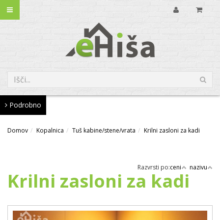
Podrobno
Domov
Kopalnica
Tuš kabine/stene/vrata
Krilni zasloni za kadi
Razvrsti po:
ceni
nazivu
Krilni zasloni za kadi