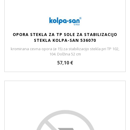
OPORA STEKLA ZA TP SOLE ZA STABILIZACIJO
STEKLA KOLPA-SAN 536070
kromirana cevna opora (ø 15) za stabilizacijo stekla pri TP 102,
104. Dolžina 52 cm
57,10 €