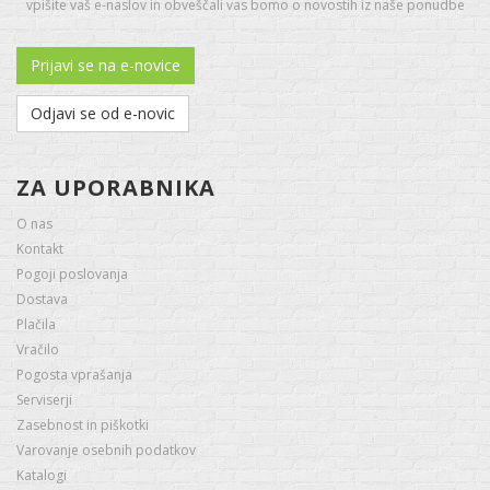
vpišite vaš e-naslov in obveščali vas bomo o novostih iz naše ponudbe
Prijavi se na e-novice
Odjavi se od e-novic
ZA UPORABNIKA
O nas
Kontakt
Pogoji poslovanja
Dostava
Plačila
Vračilo
Pogosta vprašanja
Serviserji
Zasebnost in piškotki
Varovanje osebnih podatkov
Katalogi