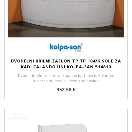
DVODELNI KRILNI ZASLON TP TP 104/K SOLE ZA
KADI CALANDO UNI KOLPA-SAN 514810
Dvodelni krilni zaslon za kopalno kad Lulu in Calando.
Univerzalni - leva ali desna postavitev.
352,58 €