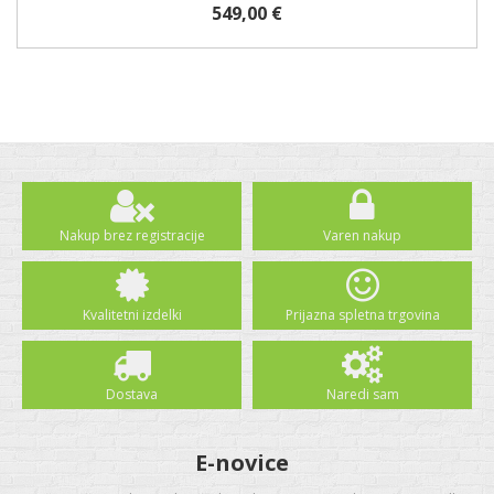
549,00 €
Nakup brez registracije
Varen nakup
Kvalitetni izdelki
Prijazna spletna trgovina
Dostava
Naredi sam
E-novice