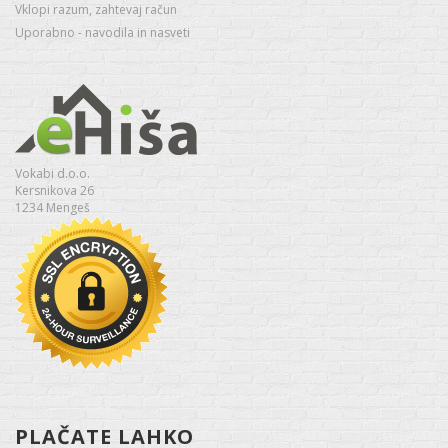
Vklopi razum, zahtevaj račun
Uporabno - navodila in nasveti
Vokabi d.o.o.
Kersnikova 26
1234 Mengeš
PLAČATE LAHKO