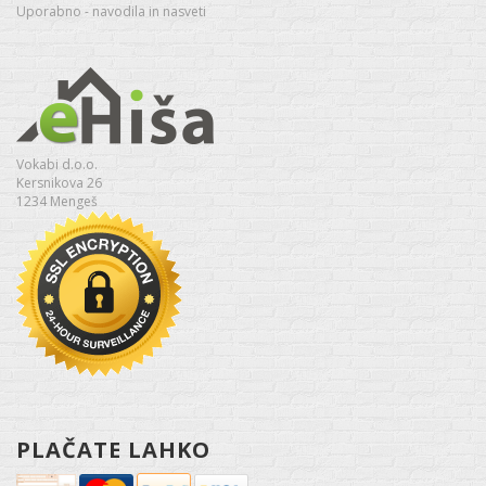
Uporabno - navodila in nasveti
Vokabi d.o.o.
Kersnikova 26
1234 Mengeš
PLAČATE LAHKO