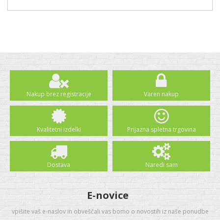
Nakup brez registracije
Varen nakup
Kvalitetni izdelki
Prijazna spletna trgovina
Dostava
Naredi sam
E-novice
vpišite vaš e-naslov in obveščali vas bomo o novostih iz naše ponudbe