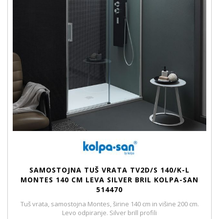
SAMOSTOJNA TUŠ VRATA TV2D/S 140/K-L
MONTES 140 CM LEVA SILVER BRIL KOLPA-SAN
514470
Tuš vrata, samostojna Montes, širine 140 cm in višine 200 cm.
Levo odpiranje. Silver brill profili