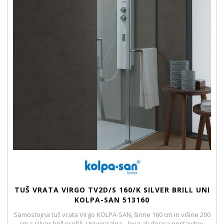
TUŠ VRATA VIRGO TV2D/S 160/K SILVER BRILL UNI
KOLPA-SAN 513160
Samostojna tuš vrata Virgo KOLPA-SAN, širine 160 cm in višine 200
cm z silver brill profili. Univerzalna - leva ali desna postavitev.