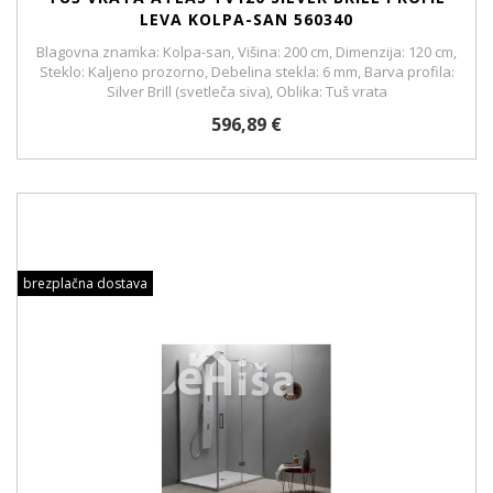
LEVA KOLPA-SAN 560340
Blagovna znamka: Kolpa-san, Višina: 200 cm, Dimenzija: 120 cm,
Steklo: Kaljeno prozorno, Debelina stekla: 6 mm, Barva profila:
Silver Brill (svetleča siva), Oblika: Tuš vrata
596,89 €
brezplačna dostava