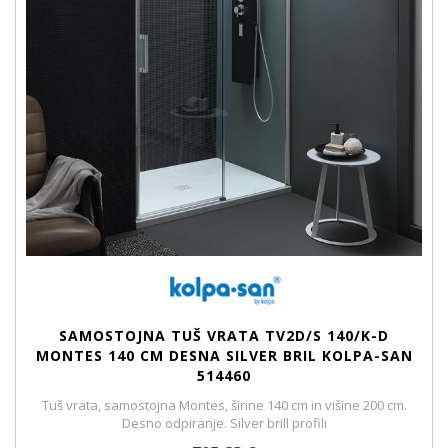
SAMOSTOJNA TUŠ VRATA TV2D/S 140/K-D
MONTES 140 CM DESNA SILVER BRIL KOLPA-SAN
514460
Tuš vrata, samostojna Montes, širine 140 cm in višine 200 cm.
Desno odpiranje. Silver brill profili