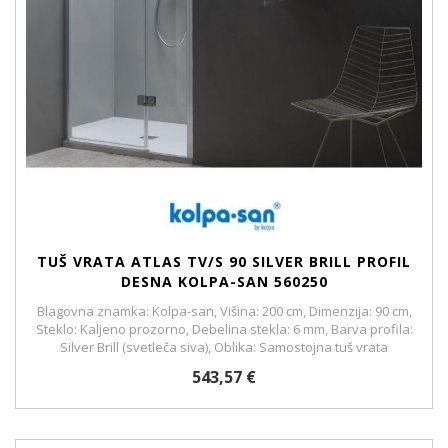
TUŠ VRATA ATLAS TV/S 90 SILVER BRILL PROFIL
DESNA KOLPA-SAN 560250
Blagovna znamka: Kolpa-san, Višina: 200 cm, Dimenzija: 90 cm,
Steklo: Kaljeno prozorno, Debelina stekla: 6 mm, Barva profila:
Silver Brill (svetleča siva), Oblika: Samostojna tuš vrata
543,57 €