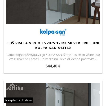
TUŠ VRATA VIRGO TV2D/S 120/K SILVER BRILL UNI
KOLPA-SAN 513140
Samostojna tuš vrata Virgo KOLPA-SAN, širine 120 cm in višine 200
cm z silver brill profili. Univerzalna - leva ali desna postavitev.
644,40 €
brezplačna dostava