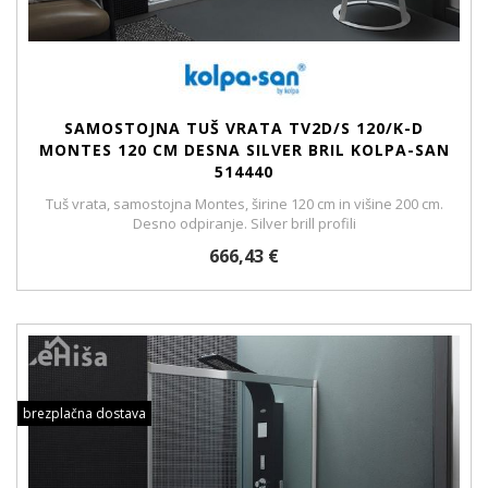
SAMOSTOJNA TUŠ VRATA TV2D/S 120/K-D
MONTES 120 CM DESNA SILVER BRIL KOLPA-SAN
514440
Tuš vrata, samostojna Montes, širine 120 cm in višine 200 cm.
Desno odpiranje. Silver brill profili
666,43 €
brezplačna dostava