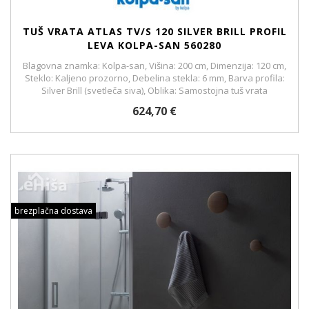
TUŠ VRATA ATLAS TV/S 120 SILVER BRILL PROFIL
LEVA KOLPA-SAN 560280
Blagovna znamka: Kolpa-san, Višina: 200 cm, Dimenzija: 120 cm,
Steklo: Kaljeno prozorno, Debelina stekla: 6 mm, Barva profila:
Silver Brill (svetleča siva), Oblika: Samostojna tuš vrata
624,70 €
brezplačna dostava