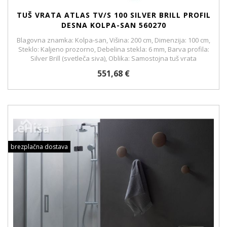
TUŠ VRATA ATLAS TV/S 100 SILVER BRILL PROFIL
DESNA KOLPA-SAN 560270
Blagovna znamka: Kolpa-san, Višina: 200 cm, Dimenzija: 100 cm,
Steklo: Kaljeno prozorno, Debelina stekla: 6 mm, Barva profila:
Silver Brill (svetleča siva), Oblika: Samostojna tuš vrata
551,68 €
brezplačna dostava