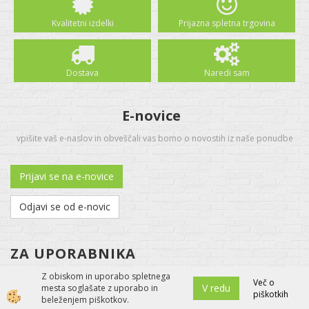
Kvalitetni izdelki
Prijazna spletna trgovina
Dostava
Naredi sam
E-novice
vpišite vaš e-naslov in obveščali vas bomo o novostih iz naše ponudbe
Prijavi se na e-novice
Odjavi se od e-novic
ZA UPORABNIKA
O nas
Z obiskom in uporabo spletnega
Več o
V redu
mesta soglašate z uporabo in
Kontakt
piškotkih
beleženjem piškotkov.
Pogoji poslovanja