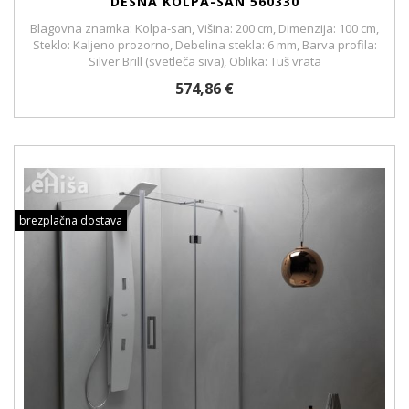
DESNA KOLPA-SAN 560330
Blagovna znamka: Kolpa-san, Višina: 200 cm, Dimenzija: 100 cm,
Steklo: Kaljeno prozorno, Debelina stekla: 6 mm, Barva profila:
Silver Brill (svetleča siva), Oblika: Tuš vrata
574,86 €
brezplačna dostava