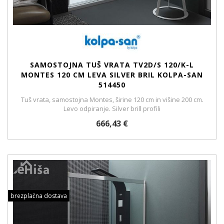
SAMOSTOJNA TUŠ VRATA TV2D/S 120/K-L
MONTES 120 CM LEVA SILVER BRIL KOLPA-SAN
514450
Tuš vrata, samostojna Montes, širine 120 cm in višine 200 cm.
Levo odpiranje. Silver brill profili
666,43 €
brezplačna dostava