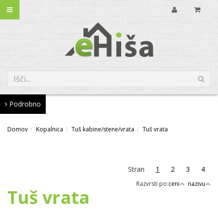
Podrobno
Domov
Kopalnica
Tuš kabine/stene/vrata
Tuš vrata
Stran
1
2
3
4
Razvrsti po:
ceni
nazivu
Tuš vrata