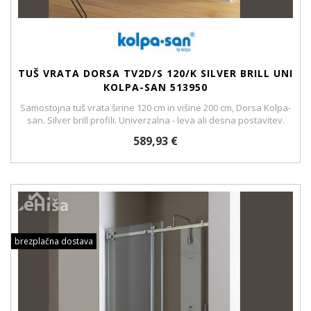
TUŠ VRATA DORSA TV2D/S 120/K SILVER BRILL UNI
KOLPA-SAN 513950
Samostojna tuš vrata širine 120 cm in višine 200 cm, Dorsa Kolpa-
san. Silver brill profili. Univerzalna - leva ali desna postavitev.
589,93 €
brezplačna dostava