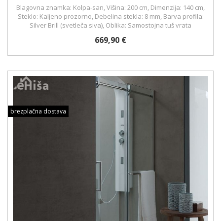
Blagovna znamka: Kolpa-san, Višina: 200 cm, Dimenzija: 140 cm,
Steklo: Kaljeno prozorno, Debelina stekla: 8 mm, Barva profila:
Silver Brill (svetleča siva), Oblika: Samostojna tuš vrata
669,90 €
brezplačna dostava