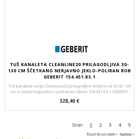
TUŠ KANALETA CLEANLINE20 PRILAGODLJIVA 30-
130 CM ŠČETKANO NERJAVNO JEKLO-POLIRAN ROB
GEBERIT 154.451.KS.1
Tuš kanaleta serije CleanLine20 prilagodljive dolžine od 30 do 130
cm iz nerjavnega jekla z poliranim robom 154.451.KS.1 GEBERIT.
328,40 €
Stran
1
2
3
4
5
Razvrsti po:
ceni
nazivu