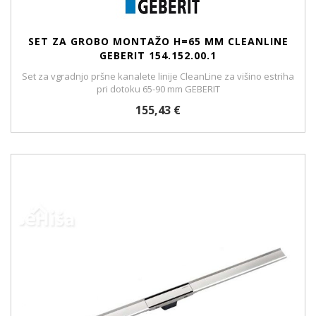
SET ZA GROBO MONTAŽO H=65 MM CLEANLINE
GEBERIT 154.152.00.1
Set za vgradnjo pršne kanalete linije CleanLine za višino estriha
pri dotoku 65-90 mm GEBERIT
155,43 €