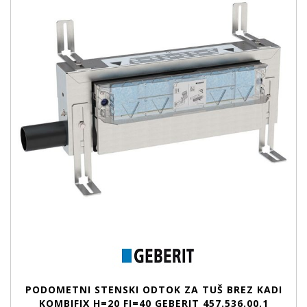
PODOMETNI STENSKI ODTOK ZA TUŠ BREZ KADI
KOMBIFIX H=20 FI=40 GEBERIT 457.536.00.1