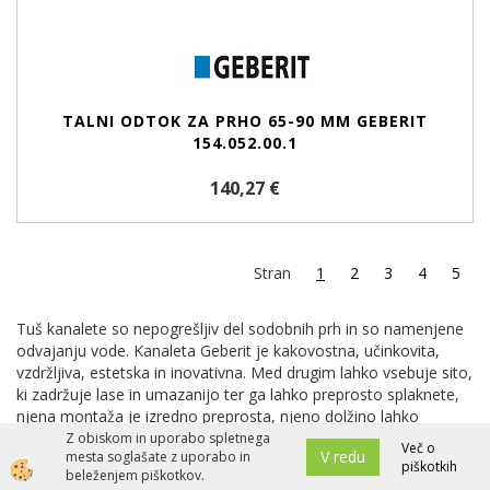
TALNI ODTOK ZA PRHO 65-90 MM GEBERIT
154.052.00.1
140,27 €
Stran
1
2
3
4
5
Tuš kanalete so nepogrešljiv del sodobnih prh in so namenjene
odvajanju vode. Kanaleta Geberit je kakovostna, učinkovita,
vzdržljiva, estetska in inovativna. Med drugim lahko vsebuje sito,
ki zadržuje lase in umazanijo ter ga lahko preprosto splaknete,
njena montaža je izredno preprosta, njeno dolžino lahko
prilagodite razmeram v vaši kopalnici, zraven nje pa dobite tudi
Z obiskom in uporabo spletnega
Več o
V redu
mesta soglašate z uporabo in
tesnilno folijo, ki jo ob namestitvi kanalete nujno potrebujete.
piškotkih
beleženjem piškotkov.
Geberit kanaleta je tako že pripravljena za uporabo, namestite