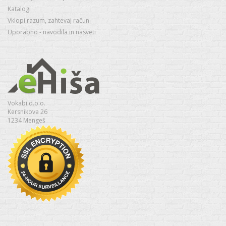
Katalogi
Vklopi razum, zahtevaj račun
Uporabno - navodila in nasveti
Vokabi d.o.o.
Kersnikova 26
1234 Mengeš