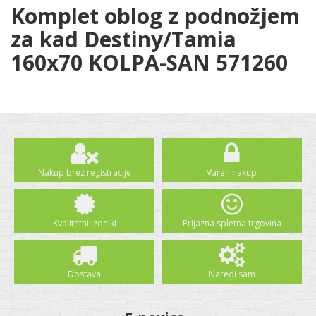
Komplet oblog z podnožjem
za kad Destiny/Tamia
160x70 KOLPA-SAN 571260
Nakup brez registracije
Varen nakup
Kvalitetni izdelki
Prijazna spletna trgovina
Dostava
Naredi sam