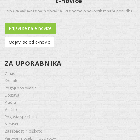
E-novice
vpišite vaš e-naslov in obveščali vas bomo o novostih iz naše ponudbe
Prijavi se na e-novice
Odjavi se od e-novic
ZA UPORABNIKA
O nas
Kontakt
Pogoji poslovanja
Dostava
Plačila
Vračilo
Pogosta vprašanja
Serviserji
Zasebnost in piškotki
Varovanje osebnih podatkov