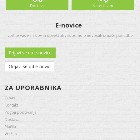
Dostava
Naredi sam
E-novice
vpišite vaš e-naslov in obveščali vas bomo o novostih iz naše ponudbe
Prijavi se na e-novice
Odjavi se od e-novic
ZA UPORABNIKA
O nas
Kontakt
Pogoji poslovanja
Dostava
Plačila
Vračilo