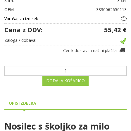
Šifra:
3559
OEM:
3830062650113
Vprašaj za izdelek
Cena z DDV:
55,42 €
Zaloga / dobava:
Cenik dostav in načini plačila
DODAJ V KOŠARICO
OPIS IZDELKA
Nosilec s školjko za milo