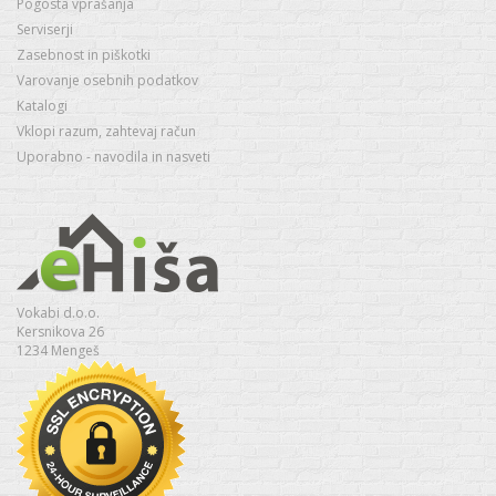
Pogosta vprašanja
Serviserji
Zasebnost in piškotki
Varovanje osebnih podatkov
Katalogi
Vklopi razum, zahtevaj račun
Uporabno - navodila in nasveti
Vokabi d.o.o.
Kersnikova 26
1234 Mengeš