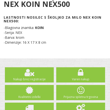
NEX KOIN NEX500
LASTNOSTI NOSILEC S ŠKOLJKO ZA MILO NEX KOIN
NEX500:
-Blagovna znamka:
KOIN
-Serija: NEX
-Barva: krom
-Dimenzije: 16 X 17 X 8 cm
Nakup brez registracije
Varen nakup
Kvalitetni izdelki
Prijazna spletna trgovina