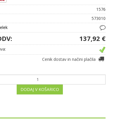
1576
573010
delek
DDV:
137,92 €
va:
Cenik dostav in načini plačila
DODAJ V KOŠARICO