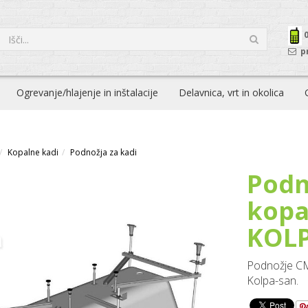
p
Ogrevanje/hlajenje in inštalacije
Delavnica, vrt in okolica
Kopalne kadi
Podnožja za kadi
Podn
kopa
KOLP
Podnožje CM
Kolpa-san.