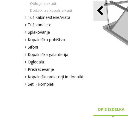
Obloge za kadi
Dodatki za kopalne kadi
Tuš kabine/stene/vrata
Tuš kanalete
Splakovanje
Kopalniško pohištvo
Sifoni
Kopalniška galanterija
Ogledala
Prezračevanje
Kopalniški radiatorji in dodatki
Seti - kompleti
OPIS IZDELKA