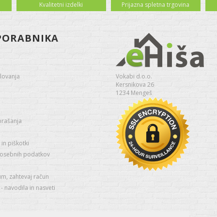
Kvalitetni izdelki
Prijazna spletna trgovina
PORABNIKA
lovanja
Vokabi d.o.o.
Kersnikova 26
1234 Mengeš
prašanja
in piškotki
 osebnih podatkov
um, zahtevaj račun
 navodila in nasveti