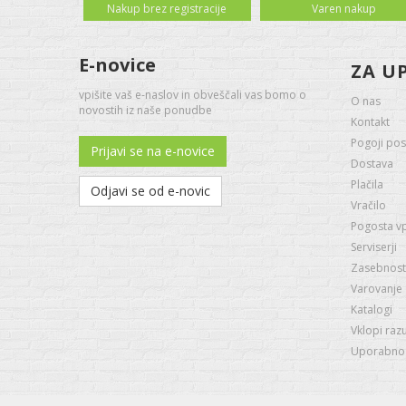
Nakup brez registracije
Varen nakup
E-novice
ZA U
vpišite vaš e-naslov in obveščali vas bomo o
O nas
novostih iz naše ponudbe
Kontakt
Pogoji pos
Prijavi se na e-novice
Dostava
Plačila
Odjavi se od e-novic
Vračilo
Pogosta v
Serviserji
Zasebnost 
Varovanje
Katalogi
Vklopi raz
Uporabno -