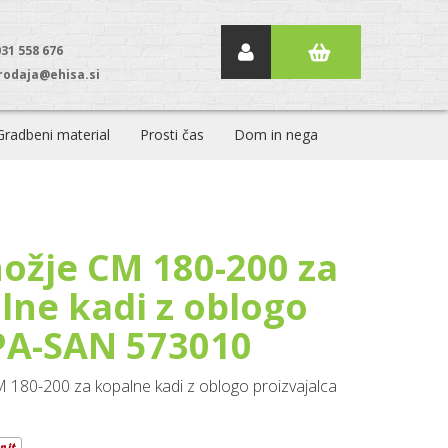
031 558 676
rodaja@ehisa.si
Gradbeni material
Prosti čas
Dom in nega
ožje CM 180-200 za
lne kadi z oblogo
A-SAN 573010
 180-200 za kopalne kadi z oblogo proizvajalca