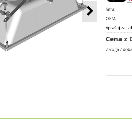
Šifra:
OEM:
Vprašaj za iz
Cena z 
Zaloga / doba