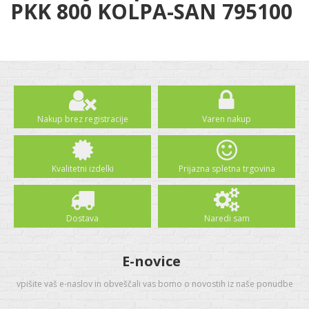
PKK 800 KOLPA-SAN 795100
Nakup brez registracije
Varen nakup
Kvalitetni izdelki
Prijazna spletna trgovina
Dostava
Naredi sam
E-novice
vpišite vaš e-naslov in obveščali vas bomo o novostih iz naše ponudbe