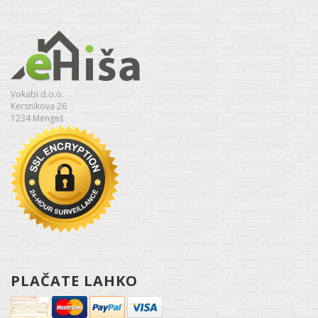
Vokabi d.o.o.
Kersnikova 26
1234 Mengeš
PLAČATE LAHKO