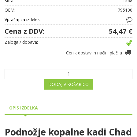
Šifra:
1568
OEM:
795100
Vprašaj za izdelek
Cena z DDV:
54,47 €
Zaloga / dobava:
Cenik dostav in načini plačila
DODAJ V KOŠARICO
OPIS IZDELKA
Podnožje kopalne kadi Chad