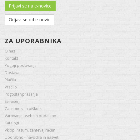
Prijavi se na e-novice
Odjavi se od e-novic
ZA UPORABNIKA
O nas
Kontakt
Pogoji poslovanja
Dostava
Plačila
Vračilo
Pogosta vprašanja
Serviserji
Zasebnost in piškotki
Varovanje osebnih podatkov
Katalogi
Vklopi razum, zahtevaj račun
Uporabno - navodila in nasveti