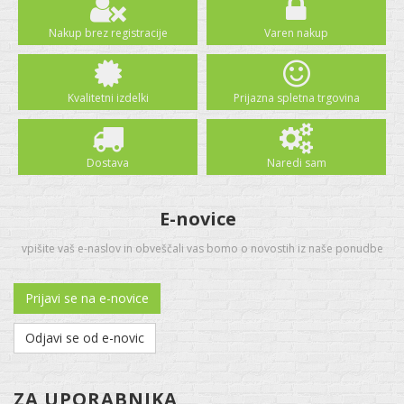
Nakup brez registracije
Varen nakup
Kvalitetni izdelki
Prijazna spletna trgovina
Dostava
Naredi sam
E-novice
vpišite vaš e-naslov in obveščali vas bomo o novostih iz naše ponudbe
Prijavi se na e-novice
Odjavi se od e-novic
ZA UPORABNIKA