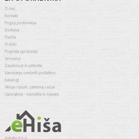
O nas
Kontakt
Pogoji poslovanja
Dostava
Plačila
Vračilo
Pogosta vprašanja
Serviserji
Zasebnost in piškotki
Varovanje osebnih podatkov
Katalogi
Vklopi razum, zahtevaj račun
Uporabno - navodila in nasveti
Vokabi d.o.o.