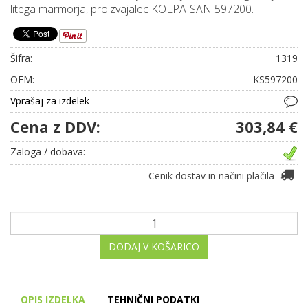
litega marmorja, proizvajalec KOLPA-SAN 597200.
Šifra:
1319
OEM:
KS597200
Vprašaj za izdelek
Cena z DDV:
303,84 €
Zaloga / dobava:
Cenik dostav in načini plačila
DODAJ V KOŠARICO
OPIS IZDELKA
TEHNIČNI PODATKI