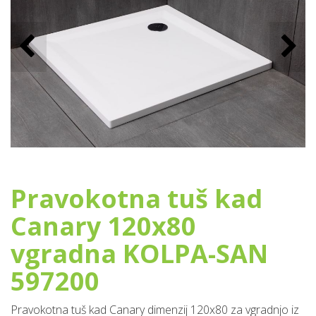
Pravokotna tuš kad
Canary 120x80
vgradna KOLPA-SAN
597200
Pravokotna tuš kad Canary dimenzij 120x80 za vgradnjo iz