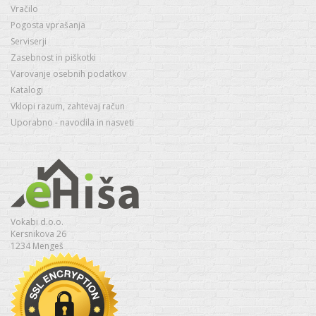
Vračilo
Pogosta vprašanja
Serviserji
Zasebnost in piškotki
Varovanje osebnih podatkov
Katalogi
Vklopi razum, zahtevaj račun
Uporabno - navodila in nasveti
Vokabi d.o.o.
Kersnikova 26
1234 Mengeš