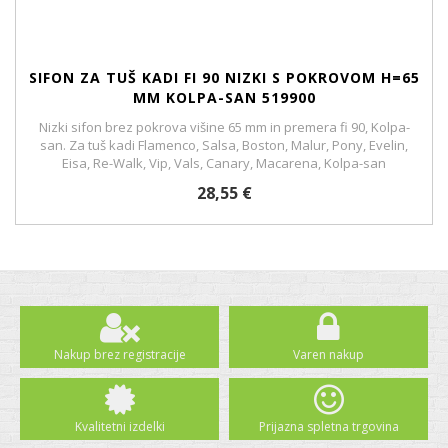
SIFON ZA TUŠ KADI FI 90 NIZKI S POKROVOM H=65
MM KOLPA-SAN 519900
Nizki sifon brez pokrova višine 65 mm in premera fi 90, Kolpa-
san. Za tuš kadi Flamenco, Salsa, Boston, Malur, Pony, Evelin,
Eisa, Re-Walk, Vip, Vals, Canary, Macarena, Kolpa-san
28,55 €
Nakup brez registracije
Varen nakup
Kvalitetni izdelki
Prijazna spletna trgovina