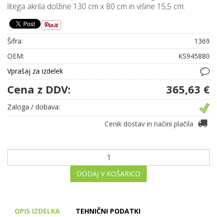
litega akrila dolžine 130 cm x 80 cm in višine 15,5 cm.
Šifra:
1369
OEM:
KS945880
Vprašaj za izdelek
Cena z DDV:
365,63 €
Zaloga / dobava:
Cenik dostav in načini plačila
DODAJ V KOŠARICO
OPIS IZDELKA
TEHNIČNI PODATKI