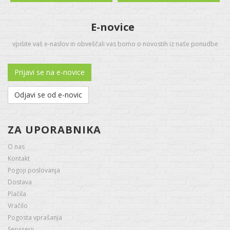
E-novice
vpišite vaš e-naslov in obveščali vas bomo o novostih iz naše ponudbe
Prijavi se na e-novice
Odjavi se od e-novic
ZA UPORABNIKA
O nas
Kontakt
Pogoji poslovanja
Dostava
Plačila
Vračilo
Pogosta vprašanja
Serviserji