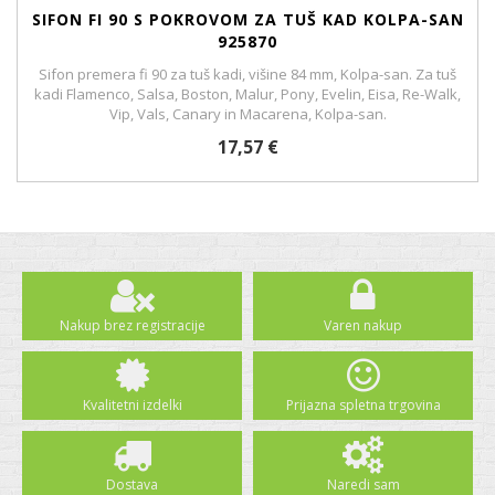
SIFON FI 90 S POKROVOM ZA TUŠ KAD KOLPA-SAN
925870
Sifon premera fi 90 za tuš kadi, višine 84 mm, Kolpa-san. Za tuš
kadi Flamenco, Salsa, Boston, Malur, Pony, Evelin, Eisa, Re-Walk,
Vip, Vals, Canary in Macarena, Kolpa-san.
17,57 €
Nakup brez registracije
Varen nakup
Kvalitetni izdelki
Prijazna spletna trgovina
Dostava
Naredi sam