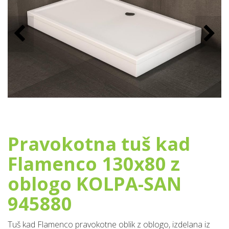
Pravokotna tuš kad
Flamenco 130x80 z
oblogo KOLPA-SAN
945880
Tuš kad Flamenco pravokotne oblik z oblogo, izdelana iz