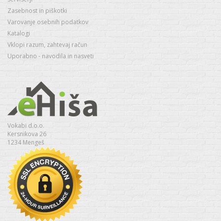
Zasebnost in piškotki
Varovanje osebnih podatkov
Katalogi
Vklopi razum, zahtevaj račun
Uporabno - navodila in nasveti
Vokabi d.o.o.
Kersnikova 26
1234 Mengeš