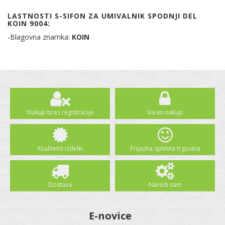
LASTNOSTI S-SIFON ZA UMIVALNIK SPODNJI DEL
KOIN 9004:
-Blagovna znamka:
KOIN
Nakup brez registracije
Varen nakup
Kvalitetni izdelki
Prijazna spletna trgovina
Dostava
Naredi sam
E-novice