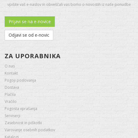
vpišite vaš e-naslov in obveščali vas bomo o novostih iz naše ponudbe
Prijavi se na e-novice
Odjavi se od e-novic
ZA UPORABNIKA
O nas
Kontakt
Pogoji poslovanja
Dostava
Plačila
Vračilo
Pogosta vprašanja
Serviserji
Zasebnost in piškotki
Varovanje osebnih podatkov
Katalogi