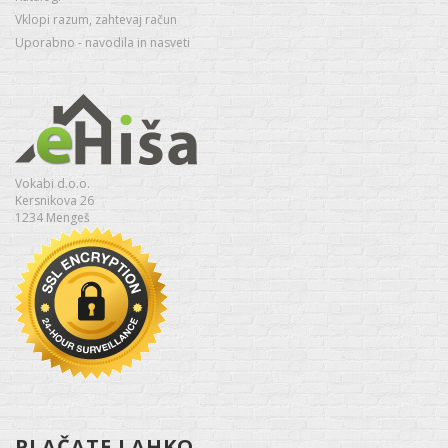
Vklopi razum, zahtevaj račun
Uporabno - navodila in nasveti
Vokabi d.o.o.
Kersnikova 26
1234 Mengeš
PLAČATE LAHKO