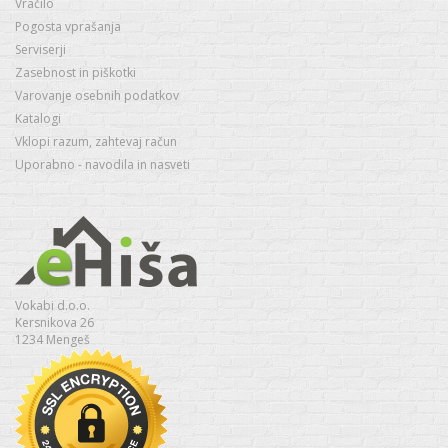
Vračilo
Pogosta vprašanja
Serviserji
Zasebnost in piškotki
Varovanje osebnih podatkov
Katalogi
Vklopi razum, zahtevaj račun
Uporabno - navodila in nasveti
Vokabi d.o.o.
Kersnikova 26
1234 Mengeš