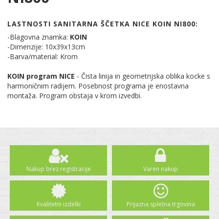
LASTNOSTI SANITARNA ŠČETKA NICE KOIN NI800:
-Blagovna znamka:
KOIN
-Dimenzije: 10x39x13cm
-Barva/material: Krom
KOIN program NICE
- Čista linija in geometrijska oblika kocke s
harmoničnim radijem. Posebnost programa je enostavna
montaža. Program obstaja v krom izvedbi.
Nakup brez registracije
Varen nakup
Kvalitetni izdelki
Prijazna spletna trgovina