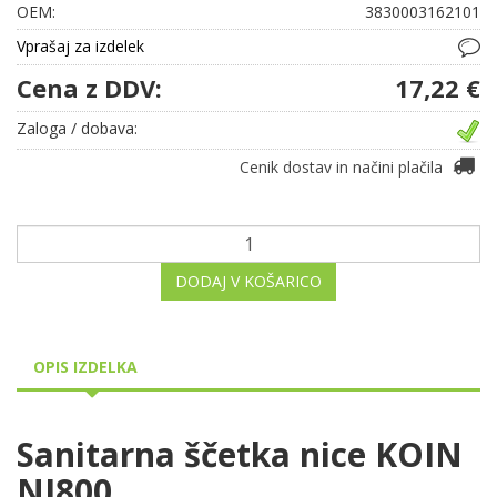
OEM:
3830003162101
Vprašaj za izdelek
Cena z DDV:
17,22 €
Zaloga / dobava:
Cenik dostav in načini plačila
DODAJ V KOŠARICO
OPIS IZDELKA
Sanitarna ščetka nice KOIN
NI800