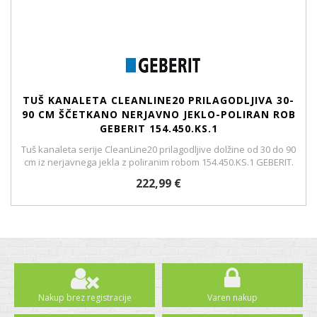
TUŠ KANALETA CLEANLINE20 PRILAGODLJIVA 30-
90 CM ŠČETKANO NERJAVNO JEKLO-POLIRAN ROB
GEBERIT 154.450.KS.1
Tuš kanaleta serije CleanLine20 prilagodljive dolžine od 30 do 90
cm iz nerjavnega jekla z poliranim robom 154.450.KS.1 GEBERIT.
222,99 €
Nakup brez registracije
Varen nakup