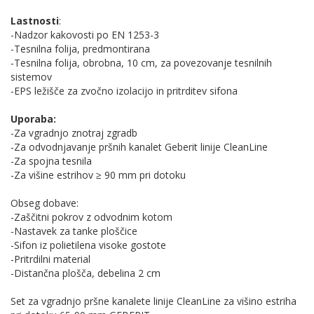
Lastnosti
:
-Nadzor kakovosti po EN 1253-3
-Tesnilna folija, predmontirana
-Tesnilna folija, obrobna, 10 cm, za povezovanje tesnilnih
sistemov
-EPS ležišče za zvočno izolacijo in pritrditev sifona
Uporaba:
-Za vgradnjo znotraj zgradb
-Za odvodnjavanje pršnih kanalet Geberit linije CleanLine
-Za spojna tesnila
-Za višine estrihov ≥ 90 mm pri dotoku
Obseg dobave:
-Zaščitni pokrov z odvodnim kotom
-Nastavek za tanke ploščice
-Sifon iz polietilena visoke gostote
-Pritrdilni material
-Distančna plošča, debelina 2 cm
Set za vgradnjo pršne kanalete linije CleanLine za višino estriha