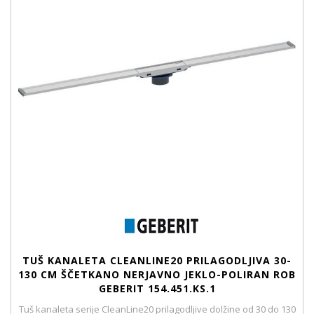
TUŠ KANALETA CLEANLINE20 PRILAGODLJIVA 30-
130 CM ŠČETKANO NERJAVNO JEKLO-POLIRAN ROB
GEBERIT 154.451.KS.1
Tuš kanaleta serije CleanLine20 prilagodljive dolžine od 30 do 130