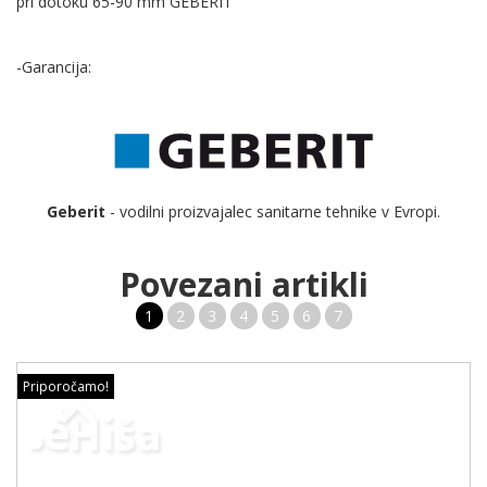
pri dotoku 65-90 mm GEBERIT
-Garancija:
Geberit
- vodilni proizvajalec sanitarne tehnike v Evropi.
Povezani artikli
1
2
3
4
5
6
7
Priporočamo!