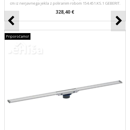
cm iz nerjavnega jekla z poliranim robom 154.451.KS.1 GEBERIT.
328,40 €
Priporočamo!