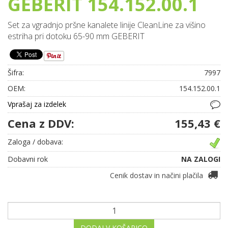
GEBERIT 154.152.00.1
Set za vgradnjo pršne kanalete linije CleanLine za višino
estriha pri dotoku 65-90 mm GEBERIT
Šifra:
7997
OEM:
154.152.00.1
Vprašaj za izdelek
Cena z DDV:
155,43 €
Zaloga / dobava:
Dobavni rok
NA ZALOGI
Cenik dostav in načini plačila
DODAJ V KOŠARICO