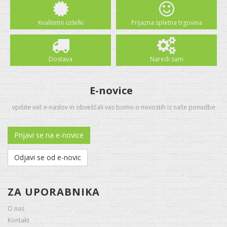
Kvalitetni izdelki
Prijazna spletna trgovina
Dostava
Naredi sam
E-novice
vpišite vaš e-naslov in obveščali vas bomo o novostih iz naše ponudbe
Prijavi se na e-novice
Odjavi se od e-novic
ZA UPORABNIKA
O nas
Kontakt