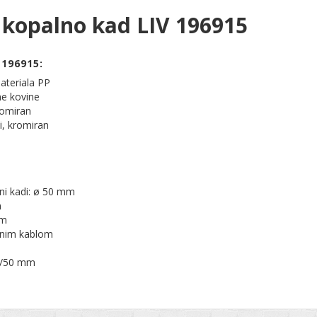
a kopalno kad LIV 196915
 196915:
materiala PP
ne kovine
romiran
i, kromiran
ni kadi: ø 50 mm
m
mm
znim kablom
0/50 mm