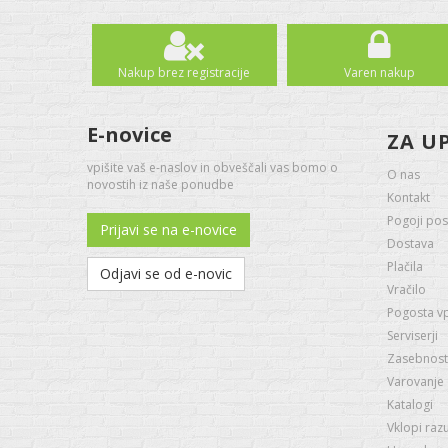
Nakup brez registracije
Varen nakup
E-novice
ZA U
vpišite vaš e-naslov in obveščali vas bomo o
O nas
novostih iz naše ponudbe
Kontakt
Pogoji pos
Prijavi se na e-novice
Dostava
Plačila
Odjavi se od e-novic
Vračilo
Pogosta v
Serviserji
Zasebnost 
Varovanje
Katalogi
Vklopi raz