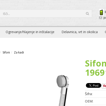
p
Ogrevanje/hlajenje in inštalacije
Delavnica, vrt in okolica
Sifoni
Za kadi
Sifo
1969
Šifra:
OEM: