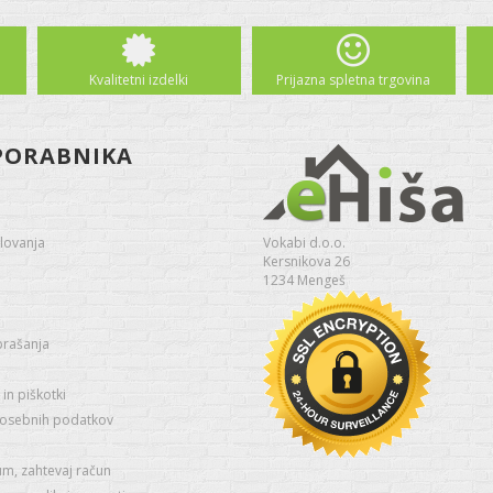
Kvalitetni izdelki
Prijazna spletna trgovina
PORABNIKA
lovanja
Vokabi d.o.o.
Kersnikova 26
1234 Mengeš
prašanja
in piškotki
 osebnih podatkov
um, zahtevaj račun