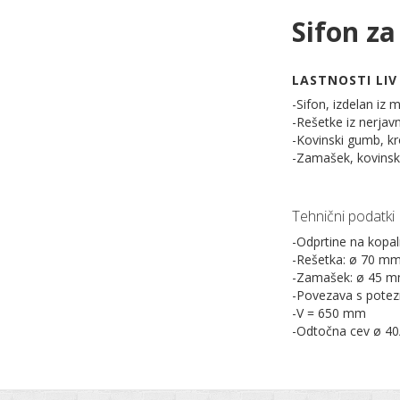
Sifon z
LASTNOSTI LIV
-Sifon, izdelan iz 
-Rešetke iz nerjav
-Kovinski gumb, k
-Zamašek, kovinsk
Tehnični podatki
-Odprtine na kopal
-Rešetka: ø 70 m
-Zamašek: ø 45 
-Povezava s pote
-V = 650 mm
-Odtočna cev ø 4