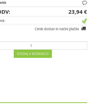
delek
DDV:
23,94 €
va:
Cenik dostav in načini plačila
DODAJ V KOŠARICO