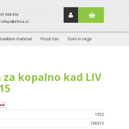
031 558 676
rodaja@ehisa.si
Gradbeni material
Prosti čas
Dom in nega
n za kopalno kad LIV
15
1952
196915