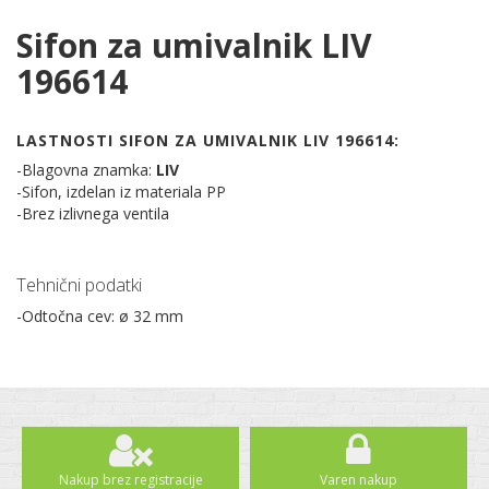
Sifon za umivalnik LIV
196614
LASTNOSTI SIFON ZA UMIVALNIK LIV 196614:
-Blagovna znamka:
LIV
-Sifon, izdelan iz materiala PP
-Brez izlivnega ventila
Tehnični podatki
-Odtočna cev: ø 32 mm
Nakup brez registracije
Varen nakup