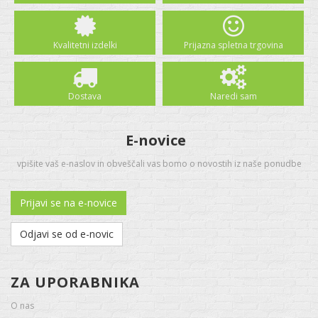
Kvalitetni izdelki
Prijazna spletna trgovina
Dostava
Naredi sam
E-novice
vpišite vaš e-naslov in obveščali vas bomo o novostih iz naše ponudbe
Prijavi se na e-novice
Odjavi se od e-novic
ZA UPORABNIKA
O nas