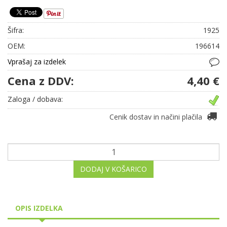
Šifra:
1925
OEM:
196614
Vprašaj za izdelek
Cena z DDV:
4,40 €
Zaloga / dobava:
Cenik dostav in načini plačila
DODAJ V KOŠARICO
OPIS IZDELKA