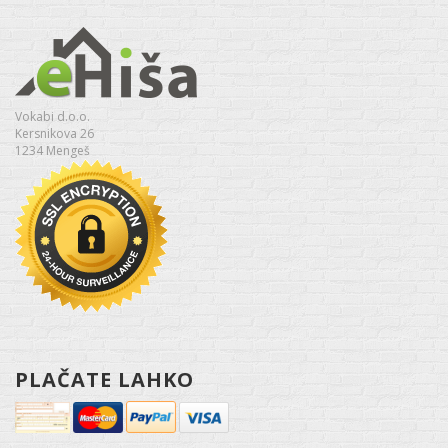
Vokabi d.o.o.
Kersnikova 26
1234 Mengeš
PLAČATE LAHKO