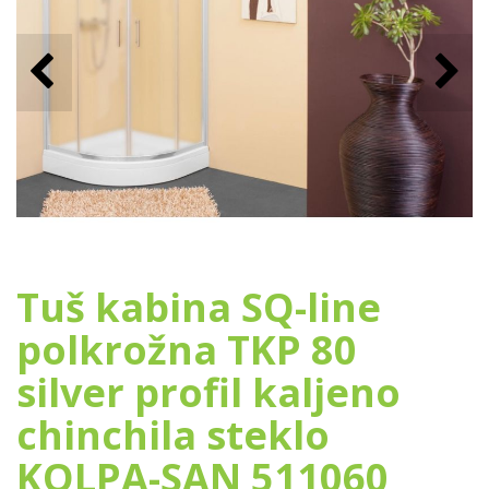
Tuš kabina SQ-line
polkrožna TKP 80
silver profil kaljeno
chinchila steklo
KOLPA-SAN 511060