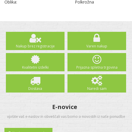
Oblika:
Polkrožna
Nakup brez registracije
Varen nakup
Kvalitetni izdelki
Prijazna spletna trgovina
Dostava
Naredi sam
E-novice
vpišite vaš e-naslov in obveščali vas bomo o novostih iz naše ponudbe