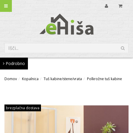
Podrobno
Domov
Kopalnica
Tuš kabine/stene/vrata
Polkrožne tuš kabine
brezplačna dostava