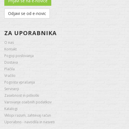
Prijavi se na e-novice
Odjavi se od e-novic
ZA UPORABNIKA
O nas
Kontakt
Pogoji poslovanja
Dostava
Plačila
Vračilo
Pogosta vprašanja
Serviserji
Zasebnost in piškotki
Varovanje osebnih podatkov
Katalogi
Vklopi razum, zahtevaj račun
Uporabno - navodila in nasveti