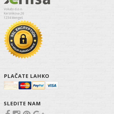
Vokabi d.o.o.
Kersnikova 26
1234 Mengeš
PLAČATE LAHKO
SLEDITE NAM