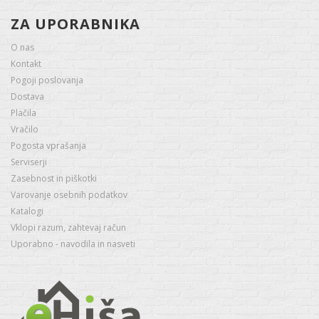
ZA UPORABNIKA
O nas
Kontakt
Pogoji poslovanja
Dostava
Plačila
Vračilo
Pogosta vprašanja
Serviserji
Zasebnost in piškotki
Varovanje osebnih podatkov
Katalogi
Vklopi razum, zahtevaj račun
Uporabno - navodila in nasveti