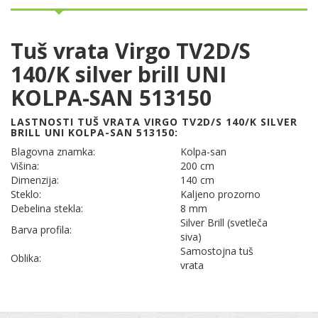
Tuš vrata Virgo TV2D/S
140/K silver brill UNI
KOLPA-SAN 513150
LASTNOSTI TUŠ VRATA VIRGO TV2D/S 140/K SILVER
BRILL UNI KOLPA-SAN 513150:
Blagovna znamka:
Kolpa-san
Višina:
200 cm
Dimenzija:
140 cm
Steklo:
Kaljeno prozorno
Debelina stekla:
8 mm
Silver Brill (svetleča
Barva profila:
siva)
Samostojna tuš
Oblika:
vrata