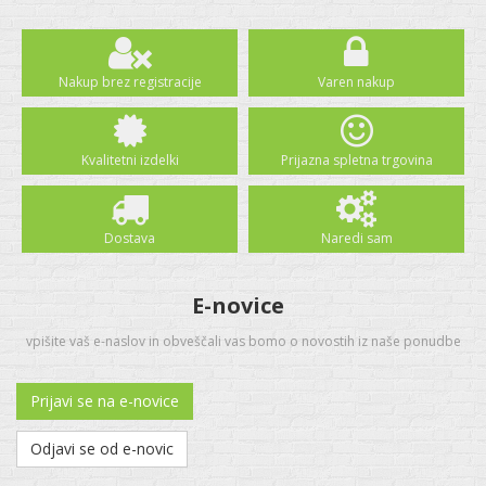
Nakup brez registracije
Varen nakup
Kvalitetni izdelki
Prijazna spletna trgovina
Dostava
Naredi sam
E-novice
vpišite vaš e-naslov in obveščali vas bomo o novostih iz naše ponudbe
Prijavi se na e-novice
Odjavi se od e-novic