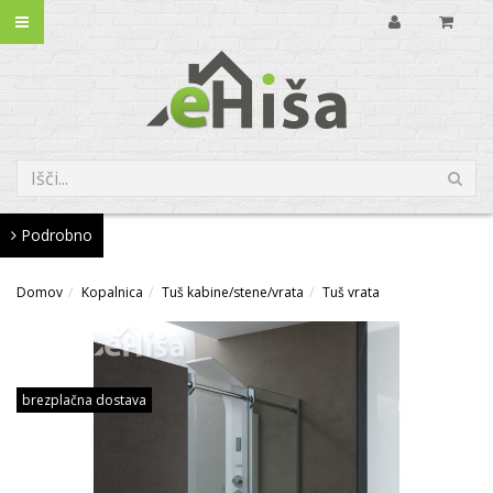
Podrobno
Domov
Kopalnica
Tuš kabine/stene/vrata
Tuš vrata
brezplačna dostava