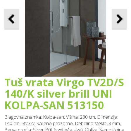
Tuš vrata Virgo TV2D/S
140/K silver brill UNI
KOLPA-SAN 513150
Blagovna znamka: Kolpa-san, Višina: 200 cm, Dimenzija:
140 cm, Steklo: Kaljeno prozorno, Debelina stekla: 8 mm,
Barva profila: Silver Brill (svetleča siva), Oblika: Samostojna