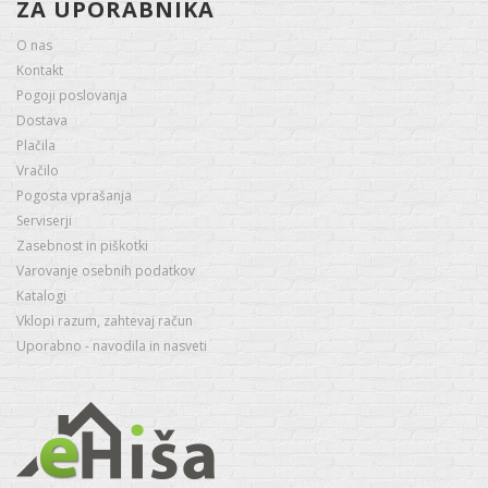
ZA UPORABNIKA
O nas
Kontakt
Pogoji poslovanja
Dostava
Plačila
Vračilo
Pogosta vprašanja
Serviserji
Zasebnost in piškotki
Varovanje osebnih podatkov
Katalogi
Vklopi razum, zahtevaj račun
Uporabno - navodila in nasveti