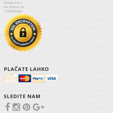
Vokabi d.o.o.
Kersnikova 26
1234 Mengeš
PLAČATE LAHKO
SLEDITE NAM