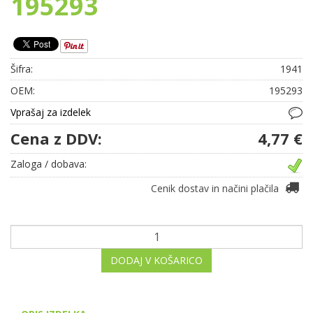
195293
Šifra:
1941
OEM:
195293
Vprašaj za izdelek
Cena z DDV:
4,77 €
Zaloga / dobava:
Cenik dostav in načini plačila
DODAJ V KOŠARICO