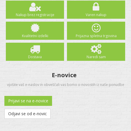
Nakup brez registracije
Varen nakup
Kvalitetni izdelki
Prijazna spletna trgovina
Dostava
Naredi sam
E-novice
vpišite vaš e-naslov in obveščali vas bomo o novostih iz naše ponudbe
Prijavi se na e-novice
Odjavi se od e-novic