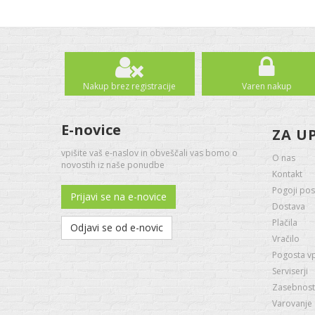
Nakup brez registracije
Varen nakup
E-novice
ZA U
vpišite vaš e-naslov in obveščali vas bomo o
O nas
novostih iz naše ponudbe
Kontakt
Pogoji pos
Prijavi se na e-novice
Dostava
Plačila
Odjavi se od e-novic
Vračilo
Pogosta v
Serviserji
Zasebnost 
Varovanje