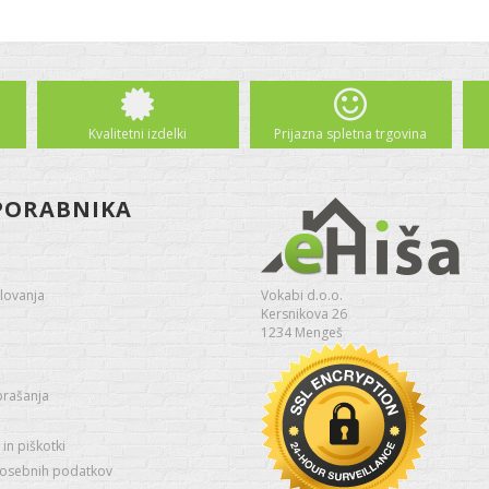
Kvalitetni izdelki
Prijazna spletna trgovina
PORABNIKA
lovanja
Vokabi d.o.o.
Kersnikova 26
1234 Mengeš
prašanja
in piškotki
 osebnih podatkov