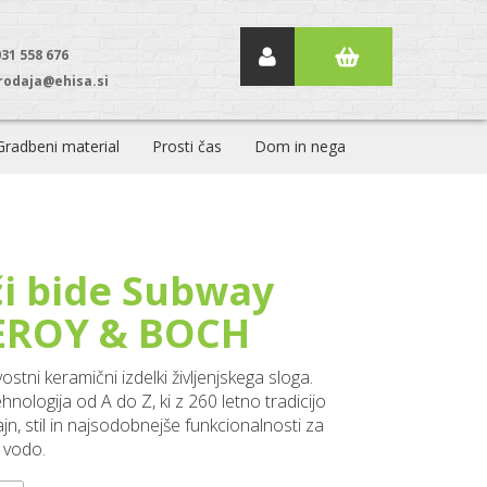
031 558 676
rodaja@ehisa.si
Gradbeni material
Prosti čas
Dom in nega
či bide Subway
EROY & BOCH
stni keramični izdelki življenjskega sloga.
hnologija od A do Z, ki z 260 letno tradicijo
jn, stil in najsodobnejše funkcionalnosti za
 vodo.