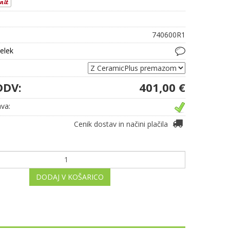
740600R1
delek
DDV:
401,00 €
va:
Cenik dostav in načini plačila
DODAJ V KOŠARICO