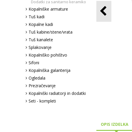
Dodatki za sanitarno keramiko
Kopalniške armature
Tuš kadi
Kopalne kadi
Tuš kabine/stene/vrata
Tuš kanalete
Splakovanje
Kopalniško pohištvo
Sifoni
Kopalniška galanterija
Ogledala
Prezračevanje
Kopalniški radiatorji in dodatki
Seti - kompleti
OPIS IZDELKA