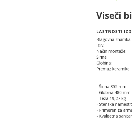
Viseči 
LASTNOSTI IZD
Blagovna znamka:
Izliv:
Način montaže:
Širina:
Globina:
Premaz keramike:
- Širina 355 mm
- Globina 480 mm
- Teža 19,27 kg
- Stenska namesti
- Primeren za arm
- Kvalitetna sanit