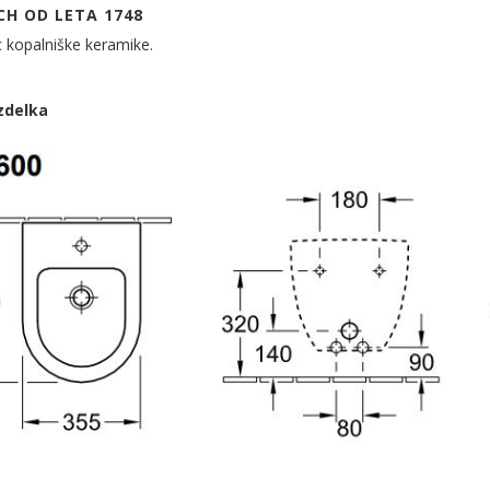
CH OD LETA 1748
c kopalniške keramike.
zdelka