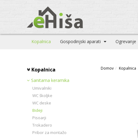
Kopalnica
Gospodinjski aparati
Ogrevanje
Domov
Kopalnica
Kopalnica
Sanitarna keramika
Umivalniki
WC školjke
WC deske
Bideji
Pisoarji
Trokadero
Pribor za montažo