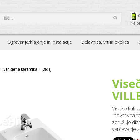
p
Ogrevanje/hlajenje in inštalacije
Delavnica, vrt in okolica
Sanitarna keramika
Bideji
Vise
VILL
Visoko kakovo
Inovativna te
združuje diza
varčevanje z