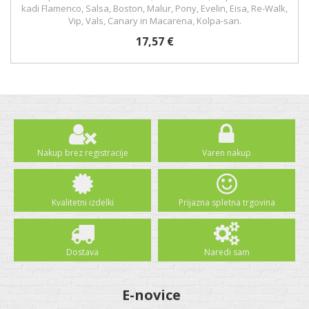
kadi Flamenco, Salsa, Boston, Malur, Pony, Evelin, Eisa, Re-Walk,
Vip, Vals, Canary in Macarena, Kolpa-san.
17,57 €
Nakup brez registracije
Varen nakup
Kvalitetni izdelki
Prijazna spletna trgovina
Dostava
Naredi sam
E-novice