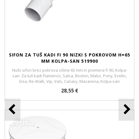
SIFON ZA TUŠ KADI FI 90 NIZKI S POKROVOM H=65
MM KOLPA-SAN 519900
Nizki sifon brez pokrova višine 65 mm in premera fi 90, Kolpa-
san. Za tuš kadi Flamenco, Salsa, Boston, Malur, Pony, Evelin,
Eisa, Re-Walk, Vip, Vals, Canary, Macarena, Kolpa-san
28,55 €