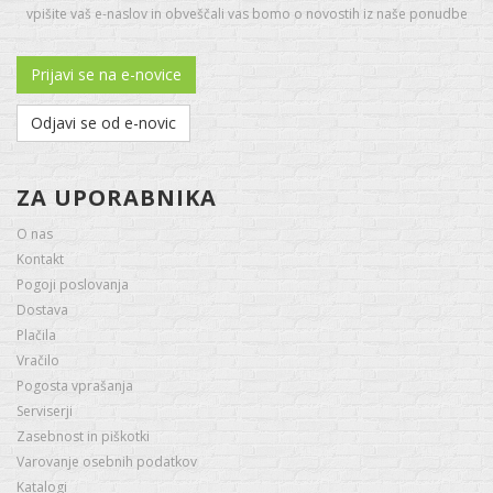
vpišite vaš e-naslov in obveščali vas bomo o novostih iz naše ponudbe
Prijavi se na e-novice
Odjavi se od e-novic
ZA UPORABNIKA
O nas
Kontakt
Pogoji poslovanja
Dostava
Plačila
Vračilo
Pogosta vprašanja
Serviserji
Zasebnost in piškotki
Varovanje osebnih podatkov
Katalogi