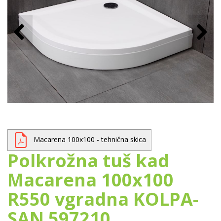
Macarena 100x100 - tehnična skica
Polkrožna tuš kad
Macarena 100x100
R550 vgradna KOLPA-
SAN 597210