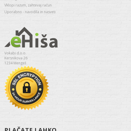
Vklopi razum, zahtevaj račun
Uporabno - navodila in nasveti
Vokabi d.o.o.
Kersnikova 26
1234 Mengeš
PLAČATE LAHKO