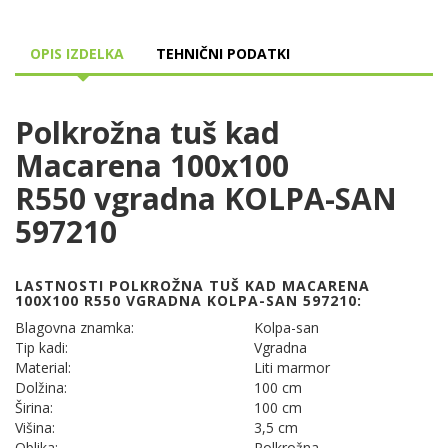
OPIS IZDELKA
TEHNIČNI PODATKI
Polkrožna tuš kad
Macarena 100x100
R550 vgradna KOLPA-SAN
597210
LASTNOSTI POLKROŽNA TUŠ KAD MACARENA
100X100 R550 VGRADNA KOLPA-SAN 597210:
Blagovna znamka:
Kolpa-san
Tip kadi:
Vgradna
Material:
Liti marmor
Dolžina:
100 cm
Širina:
100 cm
Višina:
3,5 cm
Oblika:
Polkrožna