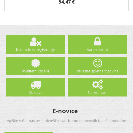
54,47 €
Nakup brez registracije
Varen nakup
Kvalitetni izdelki
Prijazna spletna trgovina
Dostava
Naredi sam
E-novice
vpišite vaš e-naslov in obveščali vas bomo o novostih iz naše ponudbe