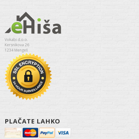
Vokabi d.o.o.
Kersnikova 26
1234 Mengeš
PLAČATE LAHKO