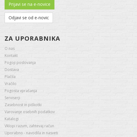
Prijavi se na e-novice
Odjavi se od e-novic
ZA UPORABNIKA
O nas
Kontakt
Pogoji poslovanja
Dostava
Plačila
Vračilo
Pogosta vprašanja
Serviserji
Zasebnost in piškotki
Varovanje osebnih podatkov
Katalogi
Vklopi razum, zahtevaj račun
Uporabno - navodila in nasveti