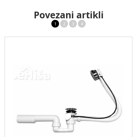
Povezani artikli
1
2
3
4