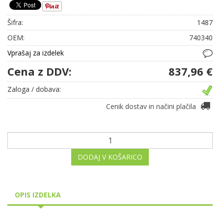
Šifra:
1487
OEM:
740340
Vprašaj za izdelek
Cena z DDV:
837,96 €
Zaloga / dobava:
Cenik dostav in načini plačila
DODAJ V KOŠARICO
OPIS IZDELKA