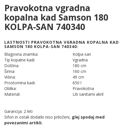
Pravokotna vgradna
kopalna kad Samson 180
KOLPA-SAN 740340
LASTNOSTI PRAVOKOTNA VGRADNA KOPALNA KAD
SAMSON 180 KOLPA-SAN 740340:
Blagovna znamka:
Kolpa-san
Tip kopalne kadi:
Vgradna
Dolžina:
180 cm
Širina:
160 cm
Višina:
49 cm
Prostornina kadi:
650 l
Oblika:
Pravokotna
Material:
Liti sanitarni akril
Garancija: 2 leti
Sifon in ostali dodatki niso priloženi,
glej spodaj med
povezanimi artikli.