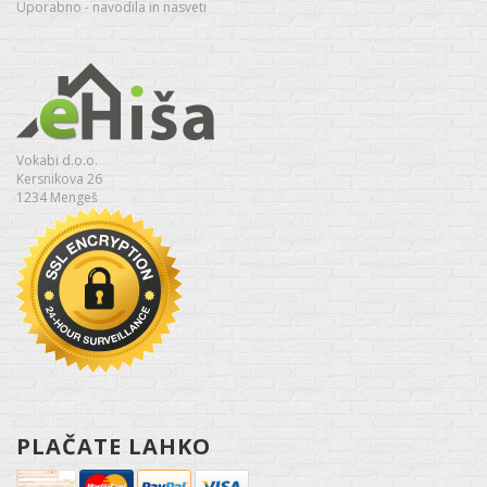
Uporabno - navodila in nasveti
Vokabi d.o.o.
Kersnikova 26
1234 Mengeš
PLAČATE LAHKO