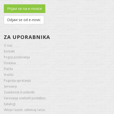
Prijavi se na e-novice
Odjavi se od e-novic
ZA UPORABNIKA
O nas
Kontakt
Pogoji poslovanja
Dostava
Plačila
Vračilo
Pogosta vprašanja
Serviserji
Zasebnost in piškotki
Varovanje osebnih podatkov
Katalogi
Vklopi razum, zahtevaj račun