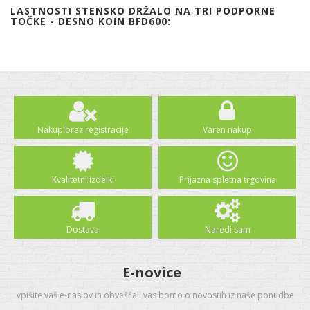
LASTNOSTI STENSKO DRŽALO NA TRI PODPORNE
TOČKE - DESNO KOIN BFD600:
Nakup brez registracije
Varen nakup
Kvalitetni izdelki
Prijazna spletna trgovina
Dostava
Naredi sam
E-novice
vpišite vaš e-naslov in obveščali vas bomo o novostih iz naše ponudbe