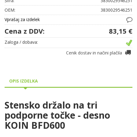
Šifra:
3830029546251
OEM:
3830029546251
Vprašaj za izdelek
Cena z DDV:
83,15 €
Zaloga / dobava:
Cenik dostav in načini plačila
OPIS IZDELKA
Stensko držalo na tri
podporne točke - desno
KOIN BFD600