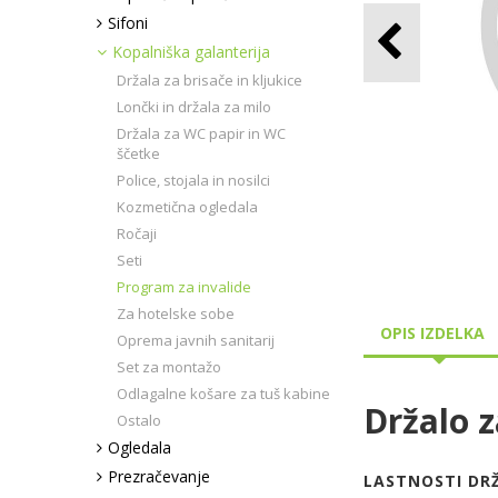
Sifoni
Kopalniška galanterija
Držala za brisače in kljukice
Lončki in držala za milo
Držala za WC papir in WC
ščetke
Police, stojala in nosilci
Kozmetična ogledala
Ročaji
Seti
Program za invalide
Za hotelske sobe
OPIS IZDELKA
Oprema javnih sanitarij
Set za montažo
Odlagalne košare za tuš kabine
Držalo 
Ostalo
Ogledala
Prezračevanje
LASTNOSTI DRŽ