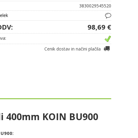
3830029545520
delek
DDV:
98,69 €
va:
Cenik dostav in načini plačila
kali 400mm KOIN BU900
U900: