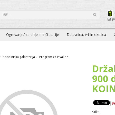
p
Ogrevanje/hlajenje in inštalacije
Delavnica, vrt in okolica
Kopalniška galanterija
Program za invalide
Drža
900 
KOIN
Šifra: