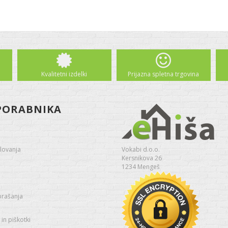
Kvalitetni izdelki
Prijazna spletna trgovina
PORABNIKA
lovanja
Vokabi d.o.o.
Kersnikova 26
1234 Mengeš
prašanja
in piškotki