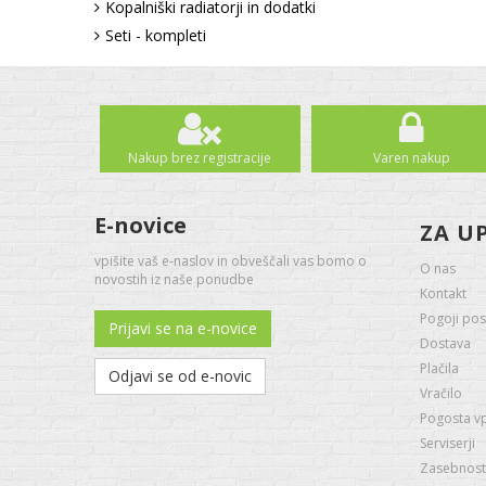
Kopalniški radiatorji in dodatki
Seti - kompleti
Nakup brez registracije
Varen nakup
E-novice
ZA U
vpišite vaš e-naslov in obveščali vas bomo o
O nas
novostih iz naše ponudbe
Kontakt
Pogoji pos
Prijavi se na e-novice
Dostava
Plačila
Odjavi se od e-novic
Vračilo
Pogosta v
Serviserji
Zasebnost 