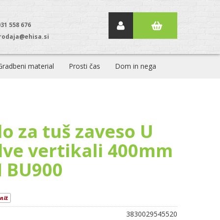
031 558 676
rodaja@ehisa.si
Gradbeni material
Prosti čas
Dom in nega
lo za tuš zaveso U
dve vertikali 400mm
 BU900
3830029545520