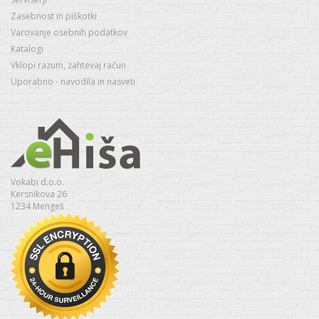
Zasebnost in piškotki
Varovanje osebnih podatkov
Katalogi
Vklopi razum, zahtevaj račun
Uporabno - navodila in nasveti
Vokabi d.o.o.
Kersnikova 26
1234 Mengeš