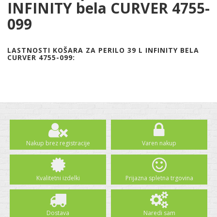
INFINITY bela CURVER 4755-
099
LASTNOSTI KOŠARA ZA PERILO 39 L INFINITY BELA
CURVER 4755-099:
Nakup brez registracije
Varen nakup
Kvalitetni izdelki
Prijazna spletna trgovina
Dostava
Naredi sam