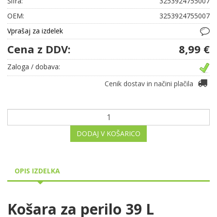
Šifra:
3253924755007
OEM:
3253924755007
Vprašaj za izdelek
Cena z DDV:
8,99 €
Zaloga / dobava:
Cenik dostav in načini plačila
DODAJ V KOŠARICO
OPIS IZDELKA
Košara za perilo 39 L