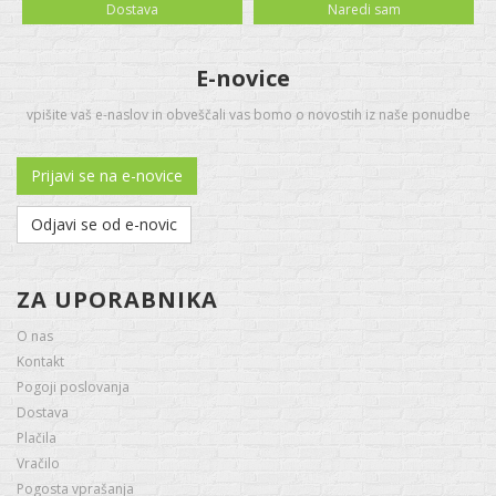
Dostava
Naredi sam
E-novice
vpišite vaš e-naslov in obveščali vas bomo o novostih iz naše ponudbe
Prijavi se na e-novice
Odjavi se od e-novic
ZA UPORABNIKA
O nas
Kontakt
Pogoji poslovanja
Dostava
Plačila
Vračilo
Pogosta vprašanja