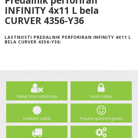
Predalnik perforiran
INFINITY 4x11 L bela
CURVER 4356-Y36
LASTNOSTI PREDALNIK PERFORIRAN INFINITY 4X11 L
BELA CURVER 4356-Y36:
Nakup brez registracije
Varen nakup
Kvalitetni izdelki
Prijazna spletna trgovina