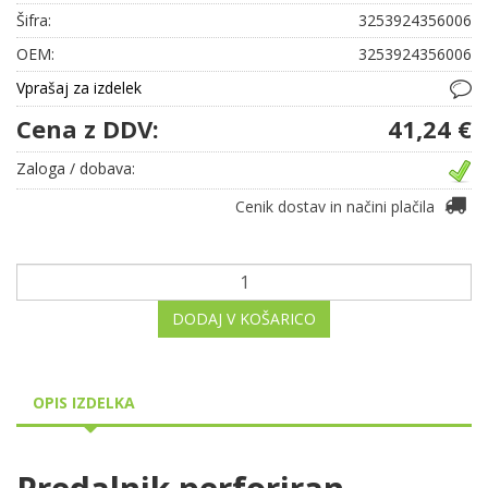
Šifra:
3253924356006
OEM:
3253924356006
Vprašaj za izdelek
Cena z DDV:
41,24 €
Zaloga / dobava:
Cenik dostav in načini plačila
DODAJ V KOŠARICO
OPIS IZDELKA