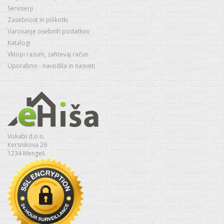
Serviserji
Zasebnost in piškotki
Varovanje osebnih podatkov
Katalogi
Vklopi razum, zahtevaj račun
Uporabno - navodila in nasveti
Vokabi d.o.o.
Kersnikova 26
1234 Mengeš