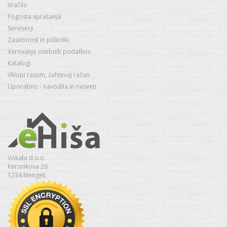
Vračilo
Pogosta vprašanja
Serviserji
Zasebnost in piškotki
Varovanje osebnih podatkov
Katalogi
Vklopi razum, zahtevaj račun
Uporabno - navodila in nasveti
Vokabi d.o.o.
Kersnikova 26
1234 Mengeš