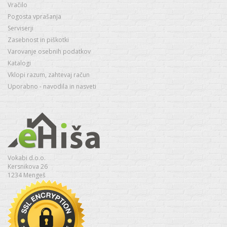
Vračilo
Pogosta vprašanja
Serviserji
Zasebnost in piškotki
Varovanje osebnih podatkov
Katalogi
Vklopi razum, zahtevaj račun
Uporabno - navodila in nasveti
Vokabi d.o.o.
Kersnikova 26
1234 Mengeš