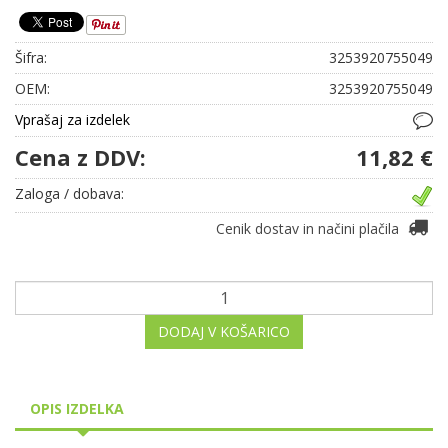
Šifra:
3253920755049
OEM:
3253920755049
Vprašaj za izdelek
Cena z DDV:
11,82 €
Zaloga / dobava:
Cenik dostav in načini plačila
DODAJ V KOŠARICO
OPIS IZDELKA