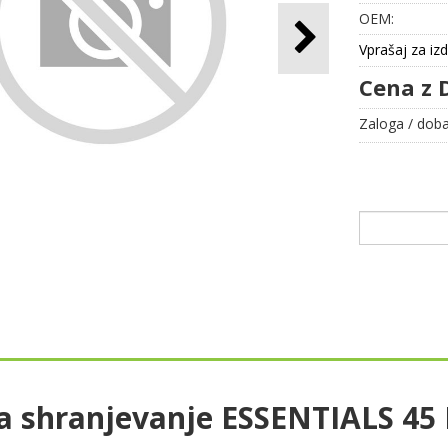
OEM:
Vprašaj za iz
Cena z 
Zaloga / doba
za shranjevanje ESSENTIALS 45