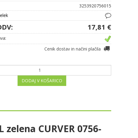
3253920756015
delek
DDV:
17,81 €
va:
Cenik dostav in načini plačila
DODAJ V KOŠARICO
 L zelena CURVER 0756-