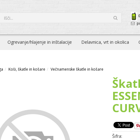
p
Ogrevanje/hlajenje in inštalacije
Delavnica, vrt in okolica
ga
Koši, škatle in košare
Večnamenske škatle in košare
Škat
ESSE
CURV
Šifra: