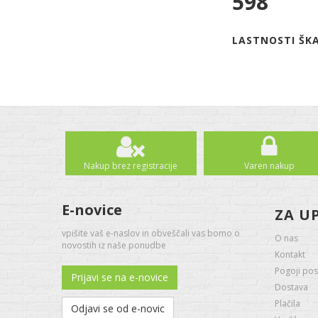
598
LASTNOSTI ŠKA
Nakup brez registracije
Varen nakup
E-novice
ZA U
vpišite vaš e-naslov in obveščali vas bomo o
O nas
novostih iz naše ponudbe
Kontakt
Pogoji pos
Prijavi se na e-novice
Dostava
Plačila
Odjavi se od e-novic