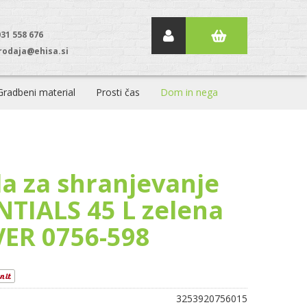
031 558 676
rodaja@ehisa.si
Gradbeni material
Prosti čas
Dom in nega
la za shranjevanje
NTIALS 45 L zelena
ER 0756-598
3253920756015