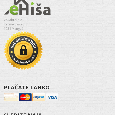
Vokabi d.o.o.
Kersnikova 26
1234 Mengeš
PLAČATE LAHKO