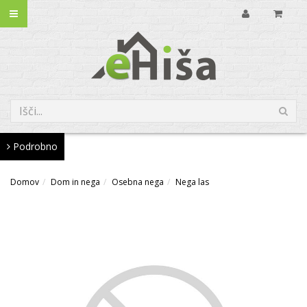
Podrobno
Domov
Dom in nega
Osebna nega
Nega las