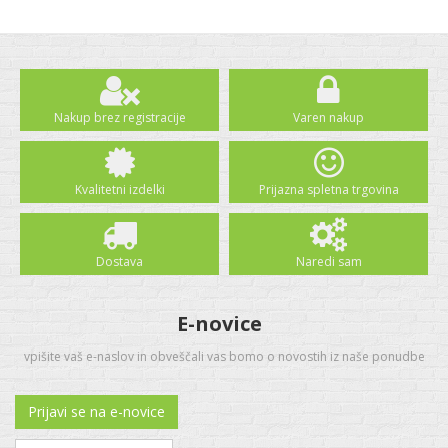
Nakup brez registracije
Varen nakup
Kvalitetni izdelki
Prijazna spletna trgovina
Dostava
Naredi sam
E-novice
vpišite vaš e-naslov in obveščali vas bomo o novostih iz naše ponudbe
Prijavi se na e-novice