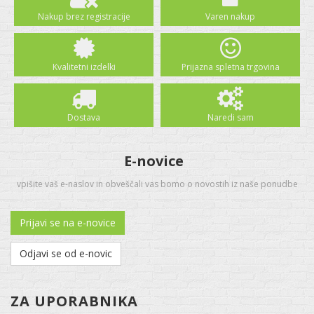
Nakup brez registracije
Varen nakup
Kvalitetni izdelki
Prijazna spletna trgovina
Dostava
Naredi sam
E-novice
vpišite vaš e-naslov in obveščali vas bomo o novostih iz naše ponudbe
Prijavi se na e-novice
Odjavi se od e-novic
ZA UPORABNIKA